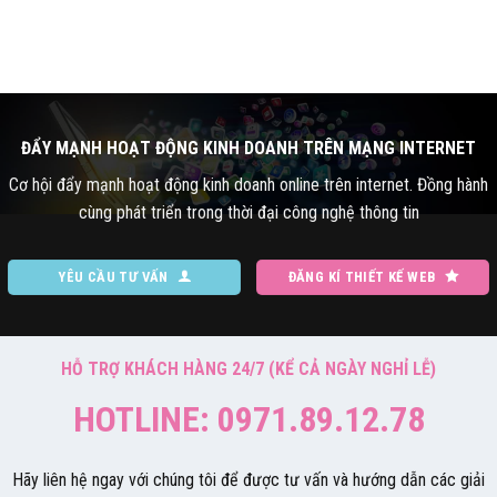
ĐẨY MẠNH HOẠT ĐỘNG KINH DOANH TRÊN MẠNG INTERNET
Cơ hội đẩy mạnh hoạt động kinh doanh online trên internet. Đồng hành
cùng phát triển trong thời đại công nghệ thông tin
YÊU CẦU TƯ VẤN
ĐĂNG KÍ THIẾT KẾ WEB
HỖ TRỢ KHÁCH HÀNG 24/7 (KỂ CẢ NGÀY NGHỈ LỄ)
HOTLINE: 0971.89.12.78
Hãy liên hệ ngay với chúng tôi để được tư vấn và hướng dẫn các giải