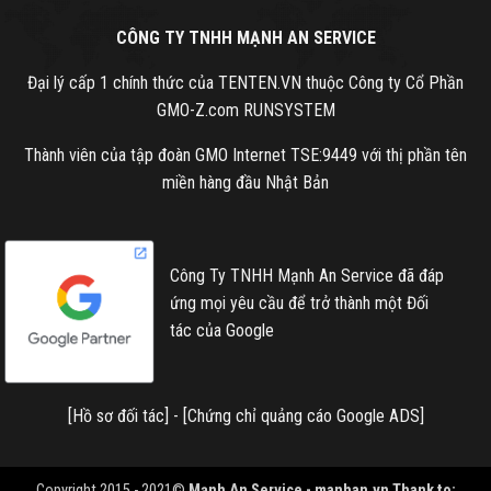
CÔNG TY TNHH MẠNH AN SERVICE
Đại lý cấp 1 chính thức của TENTEN.VN thuộc Công ty Cổ Phần
GMO-Z.com RUNSYSTEM
Thành viên của tập đoàn GMO Internet TSE:9449 với thị phần tên
miền hàng đầu Nhật Bản
Công Ty TNHH Mạnh An Service đã đáp
ứng mọi yêu cầu để trở thành một Đối
tác của Google
[
Hồ sơ đối tác
] - [
Chứng chỉ quảng cáo Google ADS
]
Copyright 2015 - 2021©
Mạnh An Service -
manhan.vn
Thank to: