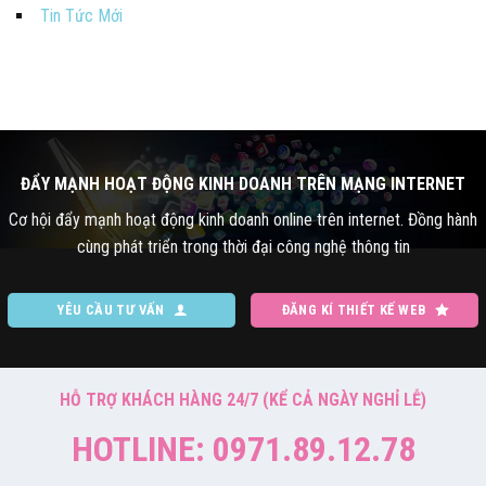
Tin Tức Mới
ĐẨY MẠNH HOẠT ĐỘNG KINH DOANH TRÊN MẠNG INTERNET
Cơ hội đẩy mạnh hoạt động kinh doanh online trên internet. Đồng hành
cùng phát triển trong thời đại công nghệ thông tin
YÊU CẦU TƯ VẤN
ĐĂNG KÍ THIẾT KẾ WEB
HỖ TRỢ KHÁCH HÀNG 24/7 (KỂ CẢ NGÀY NGHỈ LỄ)
HOTLINE: 0971.89.12.78