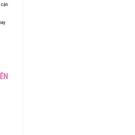
 cận
hay
YÊN