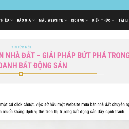
THIỆU
BÁO GIÁ
MẪU WEBSITE
DỊCH VỤ
KIẾN THỨC
TÀI L
TIN TỨC MỚI
N NHÀ ĐẤT – GIẢI PHÁP BỨT PHÁ TRON
OANH BẤT ĐỘNG SẢN
ừ một cú click chuột, việc sở hữu một website mua bán nhà đất chuyên n
n muốn khẳng định vị thế trên thị trường bất động sản đầy cạnh tranh.