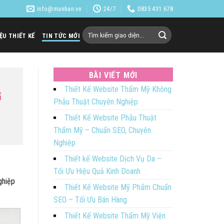
info@manhan.vn
24/7
0835 431 678
Tìm
IỆU THIẾT KẾ
TIN TỨC MỚI
kiếm:
BÀI VIẾT MỚI
Thiết Kế Website Thẩm Mỹ Không
G
Phẫu Thuật Chuyên Nghiệp
Thiết Kế Website Phẫu Thuật
Thẩm Mỹ – Chuẩn SEO, Chuyên
Nghiệp
Thiết kế Website Dịch Vụ Da –
Tối Ưu Hiệu Quả Kinh Doanh
ghiệp
Thiết Kế Website Mỹ Phẩm Chuẩn
SEO – Tối Ưu Bán Hàng
Thiết Kế Website Thẩm Mỹ Viện