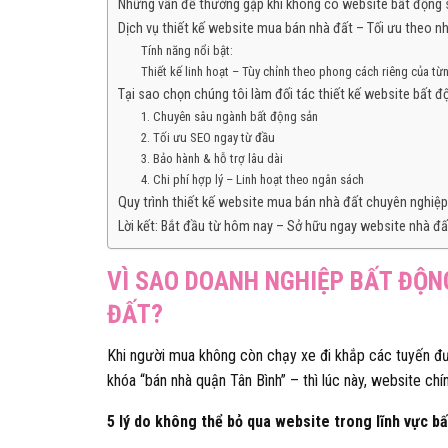
Những vấn đề thường gặp khi không có website bất động 
Dịch vụ thiết kế website mua bán nhà đất – Tối ưu theo n
Tính năng nổi bật:
Thiết kế linh hoạt – Tùy chỉnh theo phong cách riêng của t
Tại sao chọn chúng tôi làm đối tác thiết kế website bất đ
1. Chuyên sâu ngành bất động sản
2. Tối ưu SEO ngay từ đầu
3. Bảo hành & hỗ trợ lâu dài
4. Chi phí hợp lý – Linh hoạt theo ngân sách
Quy trình thiết kế website mua bán nhà đất chuyên nghiệp
Lời kết: Bắt đầu từ hôm nay – Sở hữu ngay website nhà đấ
VÌ SAO DOANH NGHIỆP BẤT ĐỘN
ĐẤT?
Khi người mua không còn chạy xe đi khắp các tuyến đư
khóa “bán nhà quận Tân Bình” – thì lúc này, website chí
5 lý do không thể bỏ qua website trong lĩnh vực b