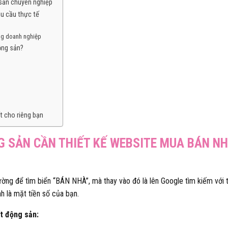
sản chuyên nghiệp
hu cầu thực tế
ừng doanh nghiệp
ộng sản?
t cho riêng bạn
G SẢN CẦN THIẾT KẾ WEBSITE MUA BÁN N
ờng để tìm biển “BÁN NHÀ”, mà thay vào đó là lên Google tìm kiếm với 
nh là mặt tiền số của bạn.
ất động sản: