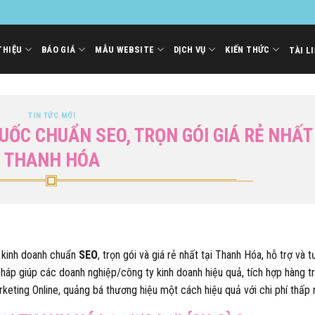
THIỆU
BÁO GIÁ
MẪU WEBSITE
DỊCH VỤ
KIẾN THỨC
TÀI L
TIN TỨC MỚI
UỐC CHUẨN SEO, TRỌN GÓI GIÁ RẺ NHẤT
THANH HÓA
c kinh doanh chuẩn
SEO
, trọn gói và giá rẻ nhất tại Thanh Hóa, hỗ trợ và 
 pháp giúp các doanh nghiệp/công ty kinh doanh hiệu quả, tích hợp hàng 
keting Online, quảng bá thương hiệu một cách hiệu quả với chi phí thấp 