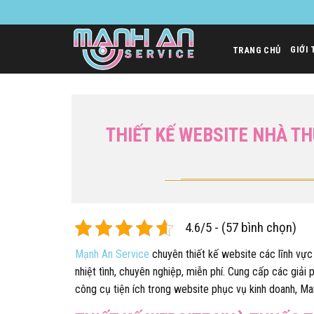
Bỏ
qua
nội
GIỚI 
TRANG CHỦ
dung
THIẾT KẾ WEBSITE NHÀ TH
4.6/5 - (57 bình chọn)
Mạnh An Service
chuyên thiết kế website các lĩnh vự
nhiệt tình, chuyên nghiệp, miễn phí. Cung cấp các giải
công cụ tiện ích trong website phục vụ kinh doanh, Mar