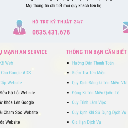
Mọi thông tin chi tiết mời quý khách liên hệ.
HỖ TRỢ KỸ THUẬT 24/7
0835.431.678
Ụ MẠNH AN SERVICE
THÔNG TIN BẠN CẦN BIẾT
 Kế Web
Hướng Dẫn Thanh Toán
 Cáo Google ADS
Kiểm Tra Tên Miền
Cấp Website
Quy Định Đăng kí Tên Miền .VN
 Sửa Gỡ Lỗi Website
Đăng Kí Tên Miền Quốc Tế
ừ Khóa Lên Google
Quy Trình Làm Việc
Bài Chăm Sóc Website
Quy Định Khi Sử Dụng Dịch Vụ
Hóa Website
Gia Hạn Dịch Vụ