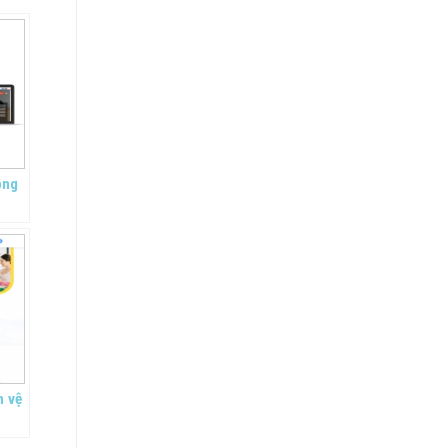
ộng
n vệ