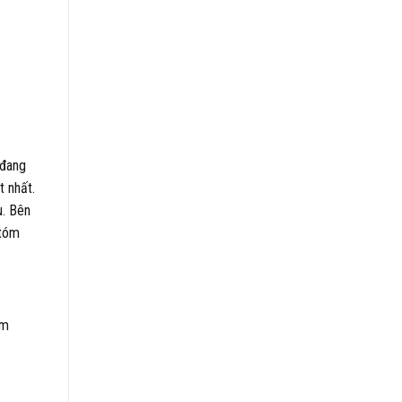
 đang
t nhất.
u. Bên
 tóm
ểm