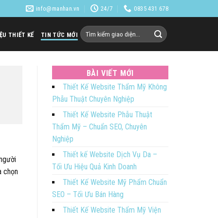
info@manhan.vn
24/7
0835 431 678
Tìm
IỆU THIẾT KẾ
TIN TỨC MỚI
kiếm:
BÀI VIẾT MỚI
Thiết Kế Website Thẩm Mỹ Không
Phẫu Thuật Chuyên Nghiệp
Thiết Kế Website Phẫu Thuật
Thẩm Mỹ – Chuẩn SEO, Chuyên
Nghiệp
Thiết kế Website Dịch Vụ Da –
 người
Tối Ưu Hiệu Quả Kinh Doanh
a chọn
Thiết Kế Website Mỹ Phẩm Chuẩn
SEO – Tối Ưu Bán Hàng
Thiết Kế Website Thẩm Mỹ Viện