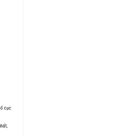
bố cục
nhất,