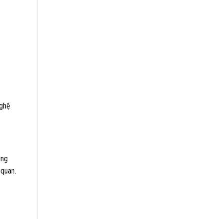
nghệ
ung
 quan.