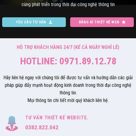
cùng phát triển trong thời đại công nghệ thông tin
YÊU CẦU TƯ VẤN
ĐĂNG KÍ THIẾT KẾ WEB
HỖ TRỢ KHÁCH HÀNG 24/7 (KỂ CẢ NGÀY NGHỈ LỄ)
HOTLINE: 0971.89.12.78
Hãy liên hệ ngay với chúng tôi để được tư vấn và hướng dẫn các giải
pháp giúp đẩy mạnh hoạt động kinh doanh trong thời đại công nghệ
thông tin.
Mọi thông tin chi tiết mời quý khách liên hệ.
TƯ VẤN THIẾT KẾ WEBSITE.
0382.822.042