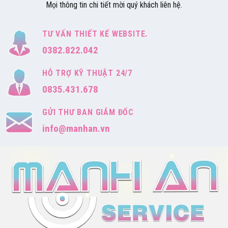
Mọi thông tin chi tiết mời quý khách liên hệ.
TƯ VẤN THIẾT KẾ WEBSITE.
0382.822.042
HỖ TRỢ KỸ THUẬT 24/7
0835.431.678
GỬI THƯ BAN GIÁM ĐỐC
info@manhan.vn