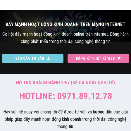
ĐẨY MẠNH HOẠT ĐỘNG KINH DOANH TRÊN MẠNG INTERNET
Cơ hội đẩy mạnh hoạt động kinh doanh online trên internet. Đồng hành
cùng phát triển trong thời đại công nghệ thông tin
YÊU CẦU TƯ VẤN
ĐĂNG KÍ THIẾT KẾ WEB
HỖ TRỢ KHÁCH HÀNG 24/7 (KỂ CẢ NGÀY NGHỈ LỄ)
HOTLINE: 0971.89.12.78
Hãy liên hệ ngay với chúng tôi để được tư vấn và hướng dẫn các giải
pháp giúp đẩy mạnh hoạt động kinh doanh trong thời đại công nghệ
thông tin.