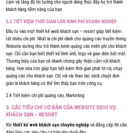
cảm và tăng độ tin tưởng cho người dùng thúc đẩy họ trở thành
khách hàng tiềm năng của bạn.
2.3 TIẾT KIỆM THỜI GIAN LẪN KINH PHÍ DOANH NGHIỆP
Đầu tư vào một thiết kế web khách sạn – resort giúp tiết kiệm
rất nhiều chi phí. Nhất là chi phí dành cho quảng cáo truyền thông.
Website dường như trở thành kênh quảng cáo miễn phí cho khách
sạn. Chỉ cần bạn biết thiết kế hình ảnh, logo và giao diện bắt mắt.
Thương hiệu của bạn sẽ nhanh chóng gây thiện cảm với khách
hàng. Hơn nữa còn giúp bạn tiết kiệm thời gian phát tờ rơi, chạy
quảng cáo cho khách sạn. Chỉ với vài thao tác click chuột đơn
giản là khách hàng có thể tìm thấy bạn trên công cụ.
2.4 Tiết kiệm chi phí quảng cáo, Marketing
3. CÁC TIÊU CHÍ CƠ BẢN CỦA WEBSITE DỊCH VỤ
KHÁCH SẠN – RESORT
Khi
thiết kế web khách sạn chuyên nghiệp
và đẳng cấp thì cần
đảm bảo các yêu cầu cơ bản như dưới đây: