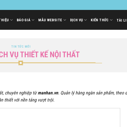
THIỆU
BÁO GIÁ
MẪU WEBSITE
DỊCH VỤ
KIẾN THỨC
TÀI L
TIN TỨC MỚI
CH VỤ THIẾT KẾ NỘI THẤT
t, chuyên nghiệp từ
manhan.vn
. Quản lý hàng ngàn sản phẩm, theo d
thiết với nền tảng vượt trội.