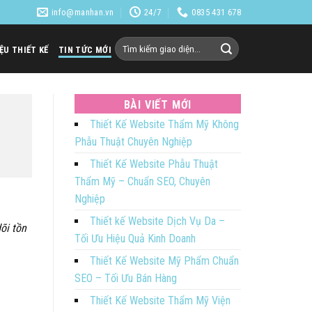
info@manhan.vn
24/7
0835 431 678
Tìm
IỆU THIẾT KẾ
TIN TỨC MỚI
kiếm:
BÀI VIẾT MỚI
Thiết Kế Website Thẩm Mỹ Không
Phẫu Thuật Chuyên Nghiệp
Thiết Kế Website Phẫu Thuật
Thẩm Mỹ – Chuẩn SEO, Chuyên
Nghiệp
Thiết kế Website Dịch Vụ Da –
õi tồn
Tối Ưu Hiệu Quả Kinh Doanh
Thiết Kế Website Mỹ Phẩm Chuẩn
SEO – Tối Ưu Bán Hàng
Thiết Kế Website Thẩm Mỹ Viện