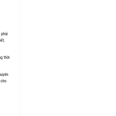
 phải
ết,
g thời
huyên
 cho