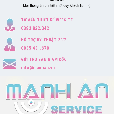
Mọi thông tin chi tiết mời quý khách liên hệ.
TƯ VẤN THIẾT KẾ WEBSITE.
0382.822.042
HỖ TRỢ KỸ THUẬT 24/7
0835.431.678
GỬI THƯ BAN GIÁM ĐỐC
info@manhan.vn