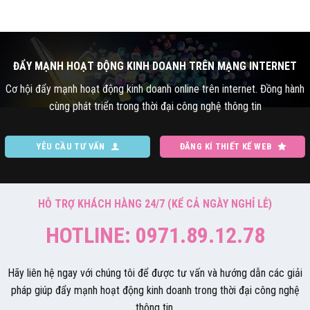
ĐẨY MẠNH HOẠT ĐỘNG KINH DOANH TRÊN MẠNG INTERNET
Cơ hội đẩy mạnh hoạt động kinh doanh online trên internet. Đồng hành
cùng phát triển trong thời đại công nghệ thông tin
YÊU CẦU TƯ VẤN
ĐĂNG KÍ THIẾT KẾ WEB
HỖ TRỢ KHÁCH HÀNG 24/7 (KỂ CẢ NGÀY NGHỈ LỄ)
HOTLINE: 0971.89.12.78
Hãy liên hệ ngay với chúng tôi để được tư vấn và hướng dẫn các giải
pháp giúp đẩy mạnh hoạt động kinh doanh trong thời đại công nghệ
thông tin.