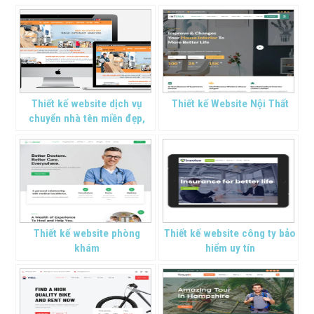
Thiết kế website dịch vụ
Thiết kế Website Nội Thất
chuyển nhà tên miền đẹp,
giá rẻ tại Thanh Hóa
Thiết kế website phòng
Thiết kế website công ty bảo
khám
hiểm uy tín