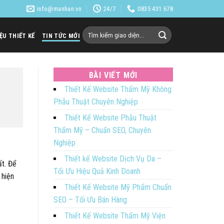
info@manhan.vn
24/7
0835 431 678
Tìm
IỆU THIẾT KẾ
TIN TỨC MỚI
kiếm:
BÀI VIẾT MỚI
Thiết Kế Website Thẩm Mỹ Không
Phẫu Thuật Chuyên Nghiệp
Thiết Kế Website Phẫu Thuật
Thẩm Mỹ – Chuẩn SEO, Chuyên
Nghiệp
Thiết kế Website Dịch Vụ Da –
ất. Để
Tối Ưu Hiệu Quả Kinh Doanh
 hiện
Thiết Kế Website Mỹ Phẩm Chuẩn
SEO – Tối Ưu Bán Hàng
Thiết Kế Website Thẩm Mỹ Viện