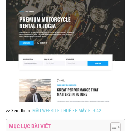
>> Xem thêm:
MẪU WEBSITE THUÊ XE MÁY EL-042
MỤC LỤC BÀI VIẾT