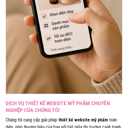
DỊCH VỤ THIẾT KẾ WEBSITE MỸ PHẨM CHUYÊN
NGHIỆP CỦA CHÚNG TÔI
Chúng tôi cung cấp giải pháp
thiết kế website mỹ phẩm
toàn
diện, giúp thương hiệu của bạn nổi bật giữa thị trường cạnh tranh.