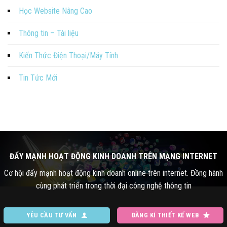
Học Website Nâng Cao
Thông tin – Tài liệu
Kiến Thức Điện Thoại/Máy Tính
Tin Tức Mới
ĐẨY MẠNH HOẠT ĐỘNG KINH DOANH TRÊN MẠNG INTERNET
Cơ hội đẩy mạnh hoạt động kinh doanh online trên internet. Đồng hành
cùng phát triển trong thời đại công nghệ thông tin
YÊU CẦU TƯ VẤN
ĐĂNG KÍ THIẾT KẾ WEB