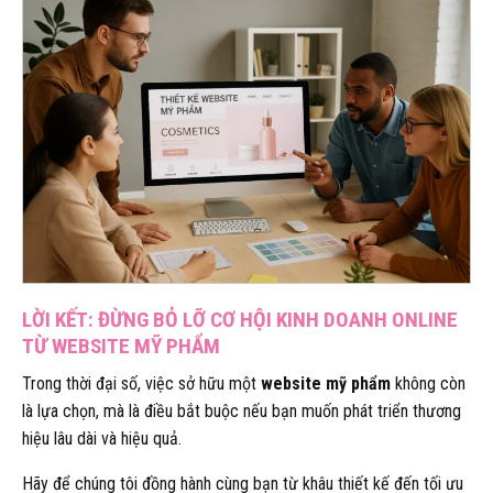
LỜI KẾT: ĐỪNG BỎ LỠ CƠ HỘI KINH DOANH ONLINE
TỪ WEBSITE MỸ PHẨM
Trong thời đại số, việc sở hữu một
website mỹ phẩm
không còn
là lựa chọn, mà là điều bắt buộc nếu bạn muốn phát triển thương
hiệu lâu dài và hiệu quả.
Hãy để chúng tôi đồng hành cùng bạn từ khâu thiết kế đến tối ưu