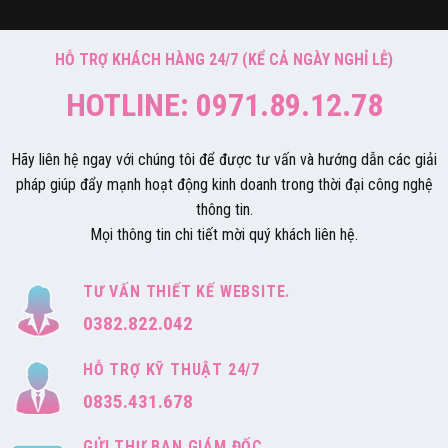
HỖ TRỢ KHÁCH HÀNG 24/7 (KỂ CẢ NGÀY NGHỈ LỄ)
HOTLINE: 0971.89.12.78
Hãy liên hệ ngay với chúng tôi để được tư vấn và hướng dẫn các giải
pháp giúp đẩy mạnh hoạt động kinh doanh trong thời đại công nghệ
thông tin.
Mọi thông tin chi tiết mời quý khách liên hệ.
TƯ VẤN THIẾT KẾ WEBSITE.
0382.822.042
HỖ TRỢ KỸ THUẬT 24/7
0835.431.678
GỬI THƯ BAN GIÁM ĐỐC