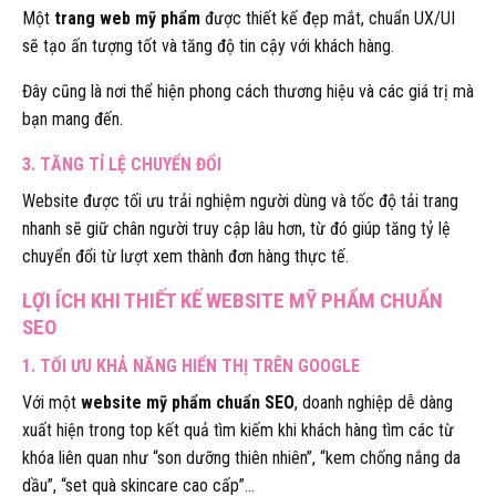
Một
trang web mỹ phẩm
được thiết kế đẹp mắt, chuẩn UX/UI
sẽ tạo ấn tượng tốt và tăng độ tin cậy với khách hàng.
Đây cũng là nơi thể hiện phong cách thương hiệu và các giá trị mà
bạn mang đến.
3. TĂNG TỈ LỆ CHUYỂN ĐỔI
Website được tối ưu trải nghiệm người dùng và tốc độ tải trang
nhanh sẽ giữ chân người truy cập lâu hơn, từ đó giúp tăng tỷ lệ
chuyển đổi từ lượt xem thành đơn hàng thực tế.
LỢI ÍCH KHI THIẾT KẾ WEBSITE MỸ PHẨM CHUẨN
SEO
1. TỐI ƯU KHẢ NĂNG HIỂN THỊ TRÊN GOOGLE
Với một
website mỹ phẩm chuẩn SEO
, doanh nghiệp dễ dàng
xuất hiện trong top kết quả tìm kiếm khi khách hàng tìm các từ
khóa liên quan như “son dưỡng thiên nhiên”, “kem chống nắng da
dầu”, “set quà skincare cao cấp”…