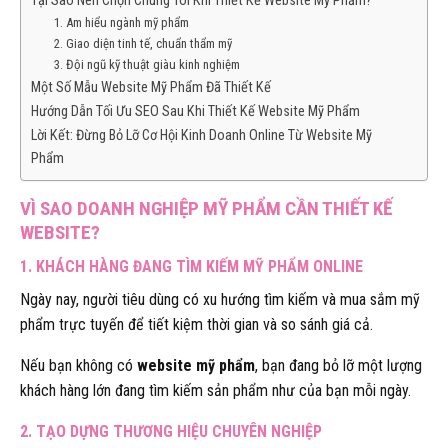
Tại Sao Nên Chọn Chúng Tôi Khi Thiết Kế Website Mỹ Phẩm?
1. Am hiểu ngành mỹ phẩm
2. Giao diện tinh tế, chuẩn thẩm mỹ
3. Đội ngũ kỹ thuật giàu kinh nghiệm
Một Số Mẫu Website Mỹ Phẩm Đã Thiết Kế
Hướng Dẫn Tối Ưu SEO Sau Khi Thiết Kế Website Mỹ Phẩm
Lời Kết: Đừng Bỏ Lỡ Cơ Hội Kinh Doanh Online Từ Website Mỹ
Phẩm
VÌ SAO DOANH NGHIỆP MỸ PHẨM CẦN THIẾT KẾ
WEBSITE?
1. KHÁCH HÀNG ĐANG TÌM KIẾM MỸ PHẨM ONLINE
Ngày nay, người tiêu dùng có xu hướng tìm kiếm và mua sắm mỹ
phẩm trực tuyến để tiết kiệm thời gian và so sánh giá cả.
Nếu bạn không có
website mỹ phẩm
, bạn đang bỏ lỡ một lượng
khách hàng lớn đang tìm kiếm sản phẩm như của bạn mỗi ngày.
2. TẠO DỰNG THƯƠNG HIỆU CHUYÊN NGHIỆP