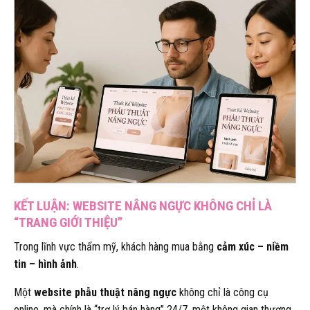
KẾT LUẬN: WEBSITE NÂNG NGỰC KHÔNG CHỈ LÀ
“TRANG GIỚI THIỆU”
Trong lĩnh vực thẩm mỹ, khách hàng mua bằng
cảm xúc – niềm
tin – hình ảnh
.
Một
website phẫu thuật nâng ngực
không chỉ là công cụ
online, mà chính là “trợ lý bán hàng” 24/7, một không gian thương