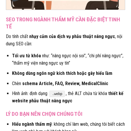
SEO TRONG NGÀNH THẨM MỸ CẦN ĐẶC BIỆT TINH
TẾ
Do tính chất
nhạy cảm của dịch vụ phẫu thuật nâng ngực
, nội
dung SEO cần:
Tối ưu từ khóa
như: “nâng ngực nội soi”, “chi phí nâng ngực”,
“thẩm mỹ viện nâng ngực uy tín”
Không dùng ngôn ngữ kích thích hoặc gây hiểu lầm
Chèn
schema Article, FAQ, Review, MedicalClinic
Hình ảnh: định dạng
, thẻ ALT chứa từ khóa
thiết kế
.webp
website phẫu thuật nâng ngực
LÝ DO BẠN NÊN CHỌN CHÚNG TÔI
Hiểu ngành thẩm mỹ
: không chỉ làm web, chúng tôi biết cách