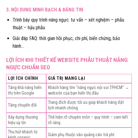
3. NỘI DUNG MINH BẠCH & ĐÁNG TIN
Trình bày quy trình nâng ngực: tư vấn – xét nghiệm – phẫu
thuật – hậu phẫu
Giải đáp FAQ: thời gian hồi phục, chi phí, biến chứng, bảo
hành…
LỢI ÍCH KHI THIẾT KẾ WEBSITE PHẪU THUẬT NÂNG
NGỰC CHUẨN SEO
LỢI ÍCH CHÍNH
GIÁ TRỊ MANG LẠI
Tăng khả năng hiển
Khách hàng tìm “nâng ngực nội soi TPHCM” →
thị trên Google
website của bạn hiển thị đầu
Trang đích được tối ưu giúp khách hàng đặt
Tăng chuyển đổi
lịch nhanh chóng
Xây dựng thương
Thể hiện rõ chuyên môn – quy trình – cam kết
hiệu uy tín
rõ ràng
Thu hút khách từ
Giảm phụ thuộc vào quảng cáo trả phí
kênh organic