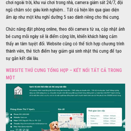
chơi ngoài trời, khu vui chơi trong nhà, camera giám sát 24/7, đội
ngũ chăm sóc giàu kinh nghiệm… Tất cả hiện lên qua giao diện
ấm áp như một khu nghỉ dưỡng 5 sao dành riêng cho thú cưng.
Chức năng đặt phòng online, theo dõi camera từ xa, cập nhật ảnh
bé cưng mỗi ngày sẽ là điểm cộng lớn, khiến khách hàng cảm
thấy an tâm tuyệt đối. Website cũng có thể tích hợp chương trình
thành viên, thẻ tích điểm hay giảm giá sinh nhật thú cưng để tạo
sự gắn kết dài lâu.
WEBSITE THÚ CƯNG TỔNG HỢP – KẾT NỐI TẤT CẢ TRONG
MỘT