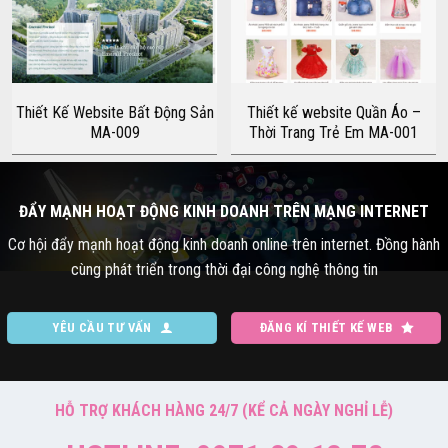
Thiết Kế Website Bất Động Sản
Thiết kế website Quần Áo –
MA-009
Thời Trang Trẻ Em MA-001
ĐẨY MẠNH HOẠT ĐỘNG KINH DOANH TRÊN MẠNG INTERNET
Cơ hội đẩy mạnh hoạt động kinh doanh online trên internet. Đồng hành
cùng phát triển trong thời đại công nghệ thông tin
YÊU CẦU TƯ VẤN
ĐĂNG KÍ THIẾT KẾ WEB
HỖ TRỢ KHÁCH HÀNG 24/7 (KỂ CẢ NGÀY NGHỈ LỄ)