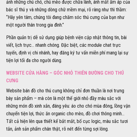
ảnh những chú chó, chú mèo được chữa lành, ánh mắt ấm áp của
bác sĩ thú y và những dòng chữ mềm mại, rõ ràng như thì thầm:
“Hãy yên tâm, chúng tôi đang chăm sóc thú cưng của bạn như
một người thân trong gia đình.”
Phần quản trị dễ sử dụng giúp bệnh viện cập nhật thông tin, bài
viết, lịch trực… nhanh chóng. Đặc biệt, các module chat trực
tuyến, định vị chi nhánh, hay đăng ký tư vấn miễn phí mang lại sự
tiện lợi tối đa cho người dùng.
WEBSITE CỬA HÀNG – GÓC NHỎ THIÊN ĐƯỜNG CHO THÚ
CƯNG
Website bán đồ cho thú cưng không chỉ đơn thuần là nơi trưng
bày sản phẩm – mà còn là một thế giới nhỏ đầy màu sắc với
những món đồ xinh xắn, đáng yêu: áo cho chó mùa đông, lồng vận
chuyển tiện lợi, thức ăn organic cho mèo, đồ chơi thông minh…
Tất cả hiện lên qua thiết kế bắt mắt, bố cục logic, màu sắc tươi
tắn, ảnh sản phẩm chân thật, rõ nét đến từng sợi lông.