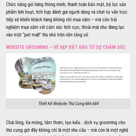
Chức năng giỏ hàng thông minh, thanh toán bảo mật, bộ lọc sản
phẩm linh hoạt, tích hợp đánh giá người dùng và chat tư vấn trực
tiếp sẽ khiến khách hàng không chỉ mua sắm – mà còn trải
nghiệm mua sắm với cảm xúc tích cực, thoải mái như đang lạc
vào một “pet mall” thu nhỏ trên nền tảng số.
WEBSITE GROOMING – VẺ ĐẸP BẮT ĐẦU TỪ SỰ CHĂM SÓC
Thiết Kế Website Thú Cưng MA-684
Chải lông, tỉa móng, tắm thơm, tạo kiểu… dịch vụ grooming cho
thú cưng giờ đây không chỉ là một nhu cầu – mà còn là một nghệ