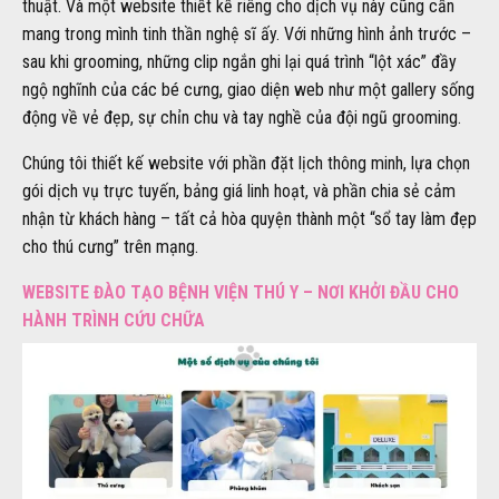
thuật. Và một website thiết kế riêng cho dịch vụ này cũng cần
mang trong mình tinh thần nghệ sĩ ấy. Với những hình ảnh trước –
sau khi grooming, những clip ngắn ghi lại quá trình “lột xác” đầy
ngộ nghĩnh của các bé cưng, giao diện web như một gallery sống
động về vẻ đẹp, sự chỉn chu và tay nghề của đội ngũ grooming.
Chúng tôi thiết kế website với phần đặt lịch thông minh, lựa chọn
gói dịch vụ trực tuyến, bảng giá linh hoạt, và phần chia sẻ cảm
nhận từ khách hàng – tất cả hòa quyện thành một “sổ tay làm đẹp
cho thú cưng” trên mạng.
WEBSITE ĐÀO TẠO BỆNH VIỆN THÚ Y – NƠI KHỞI ĐẦU CHO
HÀNH TRÌNH CỨU CHỮA