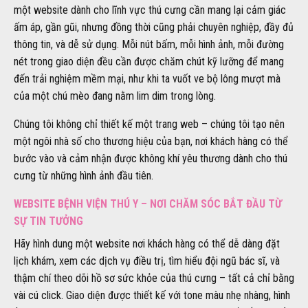
một website dành cho lĩnh vực thú cưng cần mang lại cảm giác
ấm áp, gần gũi, nhưng đồng thời cũng phải chuyên nghiệp, đầy đủ
thông tin, và dễ sử dụng. Mỗi nút bấm, mỗi hình ảnh, mỗi đường
nét trong giao diện đều cần được chăm chút kỹ lưỡng để mang
đến trải nghiệm mềm mại, như khi ta vuốt ve bộ lông mượt mà
của một chú mèo đang nằm lim dim trong lòng.
Chúng tôi không chỉ thiết kế một trang web – chúng tôi tạo nên
một ngôi nhà số cho thương hiệu của bạn, nơi khách hàng có thể
bước vào và cảm nhận được không khí yêu thương dành cho thú
cưng từ những hình ảnh đầu tiên.
WEBSITE BỆNH VIỆN THÚ Y – NƠI CHĂM SÓC BẮT ĐẦU TỪ
SỰ TIN TƯỞNG
Hãy hình dung một website nơi khách hàng có thể dễ dàng đặt
lịch khám, xem các dịch vụ điều trị, tìm hiểu đội ngũ bác sĩ, và
thậm chí theo dõi hồ sơ sức khỏe của thú cưng – tất cả chỉ bằng
vài cú click. Giao diện được thiết kế với tone màu nhẹ nhàng, hình