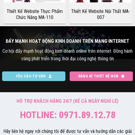
Thiết Kế Website Thực Phẩm
Thiết Kế Website Nội Thất MA-
Chức Năng MA-110
007
ĐẨY MẠNH HOẠT ĐỘNG KINH DOANH TRÊN MẠNG INTERNET
Cơ hội đẩy mạnh hoạt động kinh doanh online trên internet. Đồng hành
cùng phát triển trong thời đại công nghệ thông tin
YÊU CẦU TƯ VẤN
ĐĂNG KÍ THIẾT KẾ WEB
HỖ TRỢ KHÁCH HÀNG 24/7 (KỂ CẢ NGÀY NGHỈ LỄ)
HOTLINE: 0971.89.12.78
Hãy liên hệ ngay với chúng tôi để được tư vấn và hướng dẫn các giải