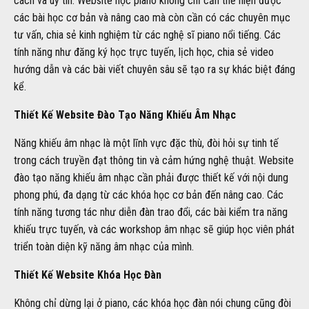
cách và uy tín. Website học piano không chỉ cần thể hiện được
các bài học cơ bản và nâng cao mà còn cần có các chuyên mục
tư vấn, chia sẻ kinh nghiệm từ các nghệ sĩ piano nổi tiếng. Các
tính năng như đăng ký học trực tuyến, lịch học, chia sẻ video
hướng dẫn và các bài viết chuyên sâu sẽ tạo ra sự khác biệt đáng
kể.
Thiết Kế Website Đào Tạo Năng Khiếu Âm Nhạc
Năng khiếu âm nhạc là một lĩnh vực đặc thù, đòi hỏi sự tinh tế
trong cách truyền đạt thông tin và cảm hứng nghệ thuật. Website
đào tạo năng khiếu âm nhạc cần phải được thiết kế với nội dung
phong phú, đa dạng từ các khóa học cơ bản đến nâng cao. Các
tính năng tương tác như diễn đàn trao đổi, các bài kiểm tra năng
khiếu trực tuyến, và các workshop âm nhạc sẽ giúp học viên phát
triển toàn diện kỹ năng âm nhạc của mình.
Thiết Kế Website Khóa Học Đàn
Không chỉ dừng lại ở piano, các khóa học đàn nói chung cũng đòi