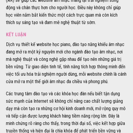
(AR) sẽ giúp các website âm nhạc mang lại trải nghiệm sống
động và chân thực hơn cho người học. Điều này không chỉ giúp
học viên nắm bắt kiến thức một cách trực quan mà còn kích
thích sự sáng tạo và đam mê nghệ thuật từ sớm.
KẾT LUẬN
Dịch vụ thiết kế website học piano, đào tạo năng khiếu âm nhạc
đang mở ra một kỷ nguyên mới cho ngành đào tạo âm nhạc, nơi
mà nghệ thuật và công nghệ gặp nhau để tạo nên những giá trị
bền vững. Từ giao diện tinh tế, tính năng tích hợp thông minh đến
việc tối ưu hóa trải nghiệm người dùng, mỗi website chính là cánh
cửa mở ra một thế giới âm nhạc đa chiều và phong phú.
Các trung tâm đào tạo và các khóa học đàn nếu biết tận dụng
sức mạnh của Internet sẽ không chỉ nâng cao chất lượng giảng
dạy mà còn tạo ra những cơ hội kinh doanh mới, mở rộng quy mô
và tiếp cận được lượng khách hàng tiềm năng rộng lớn. Đây là
minh chứng rõ ràng cho thấy, trong thời đại số, việc kết hợp giữa
truyền thống và hiện đại là chìa khóa để phát triển bền vững và