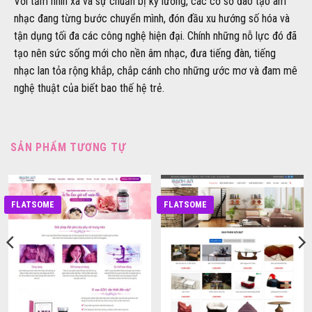
Với tầm nhìn xa và sự chuẩn bị kỹ lưỡng, các cơ sở đào tạo âm
nhạc đang từng bước chuyển mình, đón đầu xu hướng số hóa và
tận dụng tối đa các công nghệ hiện đại. Chính những nỗ lực đó đã
tạo nên sức sống mới cho nền âm nhạc, đưa tiếng đàn, tiếng
nhạc lan tỏa rộng khắp, chắp cánh cho những ước mơ và đam mê
nghệ thuật của biết bao thế hệ trẻ.
SẢN PHẨM TƯƠNG TỰ
FLATSOME
FLATSOME