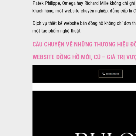
Patek Philippe, Omega hay Richard Mille không chỉ gh
khách hàng, một website chuyên nghiệp, đẳng cấp là đi
Dịch vụ thiết kế website bán đồng hồ không chỉ đơn t
một tác phẩm nghệ thuật.
CÂU CHUYỆN VỀ NHỮNG THƯƠNG HIỆU Đ
WEBSITE ĐỒNG HỒ MỚI, CŨ – GIÁ TRỊ VƯ