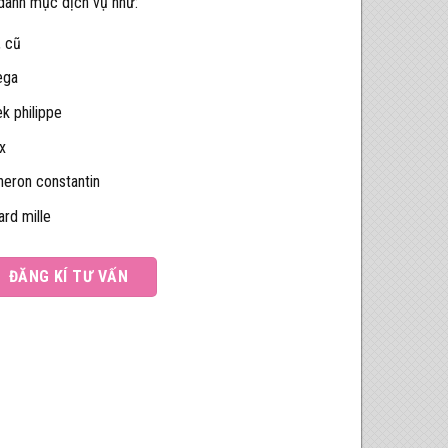
 danh mục dịch vụ như:
, cũ
ega
k philippe
x
heron constantin
ard mille
ĐĂNG KÍ TƯ VẤN