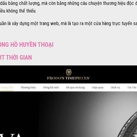
i dấu bằng chất lượng, mà còn bằng những câu chuyện thương hiệu độc 
ều không thể thiếu.
huần là xây dựng một trang web, mà là tạo ra một cửa hàng trực tuyến s
ỒNG HỒ HUYỀN THOẠI
ỢT THỜI GIAN