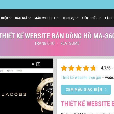
THIỆU
BÁO GIÁ
MẪU WEBSITE
DỊCH VỤ
KIẾN THỨC
TÀI L
THIẾT KẾ WEBSITE BÁN ĐỒNG HỒ MA-36
TRANG CHỦ
/
FLATSOME
4.7/5 -
Thiết kế website trọn gói
– websi
XEM MẪU GIAO DIỆN
THIẾT KẾ WEBSITE