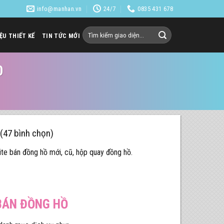
info@manhan.vn
24/7
0835 431 678
Tìm
IỆU THIẾT KẾ
TIN TỨC MỚI
kiếm:
0
 (47 bình chọn)
te bán đồng hồ mới, cũ, hộp quay đồng hồ.
 BÁN ĐỒNG HỒ