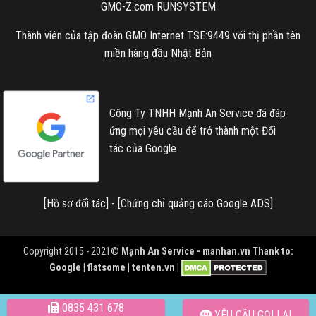
GMO-Z.com RUNSYSTEM
Thành viên của tập đoàn GMO Internet TSE:9449 với thị phần tên
miền hàng đầu Nhật Bản
Công Ty TNHH Mạnh An Service đã đáp
ứng mọi yêu cầu để trở thành một Đối
tác của Google
[
Hồ sơ đối tác
] - [
Chứng chỉ quảng cáo Google ADS
]
Copyright 2015 - 2021©
Mạnh An Service -
manhan.vn
Thank to:
Google | flatsome | tenten.vn |
0835 431 678
YÊU CẦU GỌI LẠI