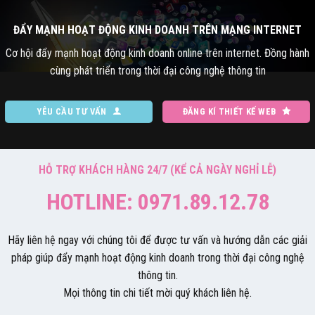
ĐẨY MẠNH HOẠT ĐỘNG KINH DOANH TRÊN MẠNG INTERNET
Cơ hội đẩy mạnh hoạt động kinh doanh online trên internet. Đồng hành
cùng phát triển trong thời đại công nghệ thông tin
YÊU CẦU TƯ VẤN
ĐĂNG KÍ THIẾT KẾ WEB
HỖ TRỢ KHÁCH HÀNG 24/7 (KỂ CẢ NGÀY NGHỈ LỄ)
HOTLINE: 0971.89.12.78
Hãy liên hệ ngay với chúng tôi để được tư vấn và hướng dẫn các giải
pháp giúp đẩy mạnh hoạt động kinh doanh trong thời đại công nghệ
thông tin.
Mọi thông tin chi tiết mời quý khách liên hệ.