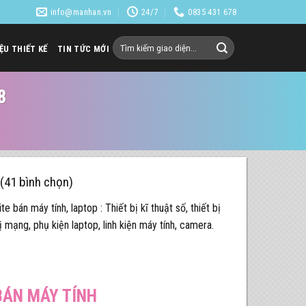
info@manhan.vn
24/7
0835 431 678
Tìm
IỆU THIẾT KẾ
TIN TỨC MỚI
kiếm:
8
 (41 bình chọn)
e bán máy tính, laptop : Thiết bị kĩ thuật số, thiết bị
bị mạng, phụ kiện laptop, linh kiện máy tính, camera.
BÁN MÁY TÍNH