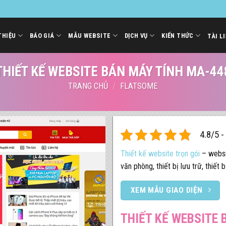
THIỆU
BÁO GIÁ
MẪU WEBSITE
DỊCH VỤ
KIẾN THỨC
TÀI L
THIẾT KẾ WEBSITE BÁN MÁY TÍNH MA-44
TRANG CHỦ
/
FLATSOME
4.8/5 -
Thiết kế website trọn gói
– websit
văn phòng, thiết bị lưu trữ, thiết 
XEM MẪU GIAO DIỆN
THIẾT KẾ WEBSITE 