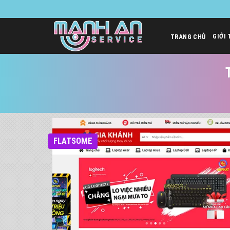
Bỏ
qua
nội
GIỚI 
TRANG CHỦ
dung
FLATSOME