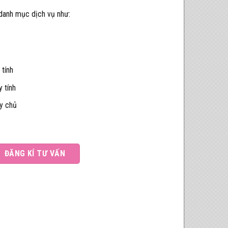
 danh mục dịch vụ như:
 tính
 tính
áy chủ
ĐĂNG KÍ TƯ VẤN