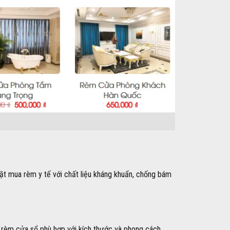
ặt mua rèm y tế với chất liệu kháng khuẩn, chống bám
rèm cửa sổ phù hợp với kích thước và phong cách