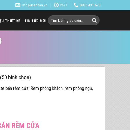
info@manhan.vn
24/7
0835 431 678
Tìm
IỆU THIẾT KẾ
TIN TỨC MỚI
kiếm:
3
 (50 bình chọn)
te bán rèm cửa: Rèm phòng khách, rèm phòng ngủ,
 BÁN RÈM CỬA