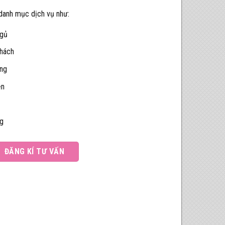
 danh mục dịch vụ như:
ngủ
khách
òng
ện
ng
ĐĂNG KÍ TƯ VẤN