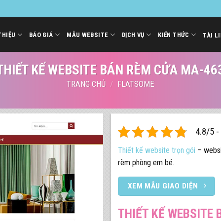
THIỆU
BÁO GIÁ
MẪU WEBSITE
DỊCH VỤ
KIẾN THỨC
TÀI L
THIẾT KẾ WEBSITE BÁN RÈM CỬA MA-46
TRANG CHỦ
/
FLATSOME
4.8/5 -
Thiết kế website trọn gói
– websi
rèm phòng em bé.
XEM MẪU GIAO DIỆN
THIẾT KẾ WEBSITE