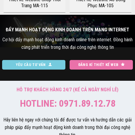
Trang MA-115
Phục MA-105
ĐẨY MẠNH HOẠT ĐỘNG KINH DOANH TRÊN MẠNG INTERNET
Cơ hội đẩy mạnh hoạt động kinh doanh online trên internet. Đồng hành
cùng phát triển trong thời đại công nghệ thông tin
YÊU CẦU TƯ VẤN
ĐĂNG KÍ THIẾT KẾ WEB
HỖ TRỢ KHÁCH HÀNG 24/7 (KỂ CẢ NGÀY NGHỈ LỄ)
HOTLINE: 0971.89.12.78
Hãy liên hệ ngay với chúng tôi để được tư vấn và hướng dẫn các giải
pháp giúp đẩy mạnh hoạt động kinh doanh trong thời đại công nghệ
thông tin.