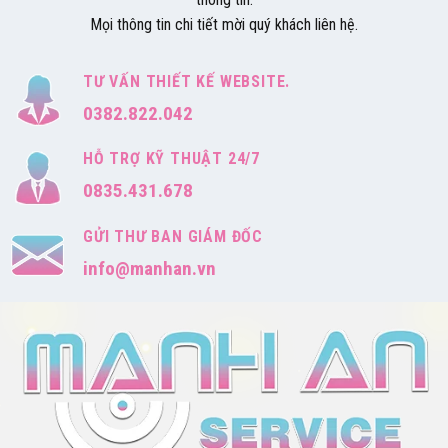
Mọi thông tin chi tiết mời quý khách liên hệ.
TƯ VẤN THIẾT KẾ WEBSITE.
0382.822.042
HỖ TRỢ KỸ THUẬT 24/7
0835.431.678
GỬI THƯ BAN GIÁM ĐỐC
info@manhan.vn