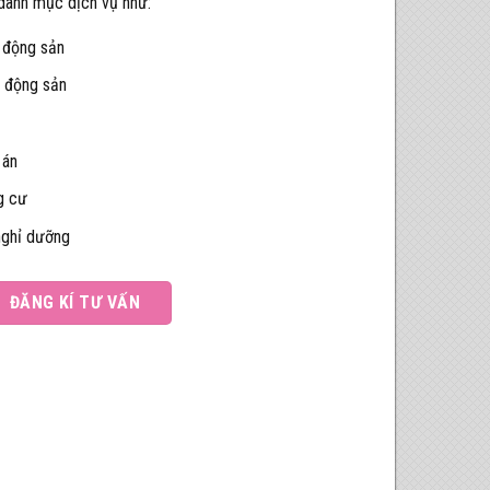
 danh mục dịch vụ như:
 động sản
t động sản
 án
g cư
 nghỉ dưỡng
ĐĂNG KÍ TƯ VẤN