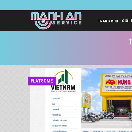
Bỏ
qua
nội
GIỚI 
TRANG CHỦ
dung
FLATSOME