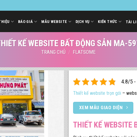
THIỆU
BÁO GIÁ
MẪU WEBSITE
DỊCH VỤ
KIẾN THỨC
TÀI L
THIẾT KẾ WEBSITE BẤT ĐỘNG SẢN MA-59
TRANG CHỦ
/
FLATSOME
4.8/5 -
Thiết kế website trọn gói
– websi
XEM MẪU GIAO DIỆN
THIẾT KẾ WEBSITE