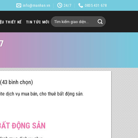
info@manhan.vn
24/7
0835 431 678
Tìm
IỆU THIẾT KẾ
TIN TỨC MỚI
kiếm:
7
 (43 bình chọn)
te dịch vụ mua bán, cho thuê bất động sản.
 BẤT ĐỘNG SẢN