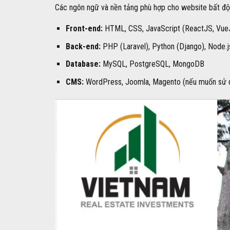
Các ngôn ngữ và nền tảng phù hợp cho website bất đ
Front-end:
HTML, CSS, JavaScript (ReactJS, VueJ
Back-end:
PHP (Laravel), Python (Django), Node.j
Database:
MySQL, PostgreSQL, MongoDB
CMS:
WordPress, Joomla, Magento (nếu muốn sử dụ