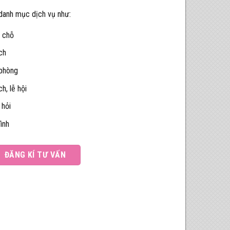
 danh mục dịch vụ như:
5 chỗ
ch
 phòng
h, lễ hội
 hỏi
ình
ĐĂNG KÍ TƯ VẤN