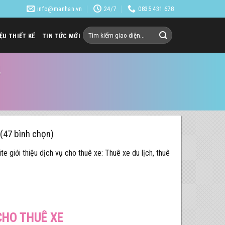
info@manhan.vn
24/7
0835 431 678
Tìm
IỆU THIẾT KẾ
TIN TỨC MỚI
kiếm:
4
 (47 bình chọn)
e giới thiệu dịch vụ cho thuê xe: Thuê xe du lịch, thuê
CHO THUÊ XE