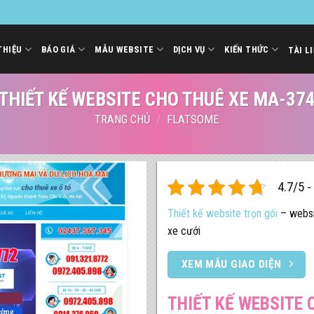
THIỆU
BÁO GIÁ
MẪU WEBSITE
DỊCH VỤ
KIẾN THỨC
TÀI L
THIẾT KẾ WEBSITE CHO THUÊ XE MA-37
TRANG CHỦ
/
FLATSOME
4.7/5 -
Thiết kế website trọn gói
– websit
xe cưới
XEM MẪU GIAO DIỆN
THIẾT KẾ WEBSITE 