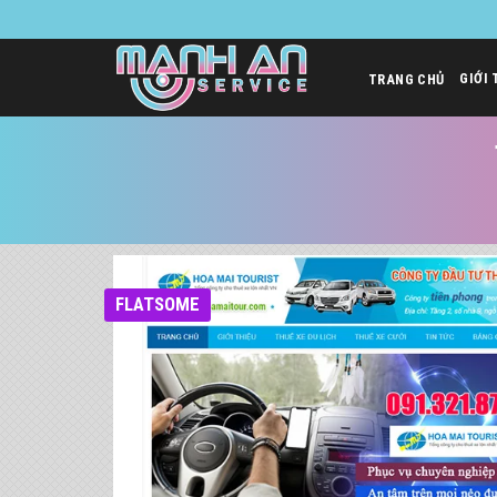
Bỏ
qua
nội
GIỚI 
TRANG CHỦ
dung
FLATSOME