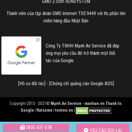
GMO-Z.com RUNSYSTEM
Thành viên của tập đoàn GMO Internet TSE:9449 với thị phần tên
miền hàng đầu Nhật Bản
Công Ty TNHH Mạnh An Service đã đáp
ứng mọi yêu cầu để trở thành một Đối
tác của Google
[
Hồ sơ đối tác
] - [
Chứng chỉ quảng cáo Google ADS
]
Copyright 2015 - 2021©
Mạnh An Service -
manhan.vn
Thank to:
Google | flatsome | tenten.vn |
0835 431 678
YÊU CẦU GỌI LẠI