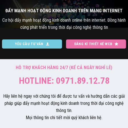
ĐẨY MẠNH HOẠT ĐỘNG KINH DOANH TRÊN MẠNG INTERNET
Cơ hội đẩy mạnh hoạt động kinh doanh online trên internet. Đồng hành
cùng phát triển trong thời đại công nghệ thông tin
YÊU CẦU TƯ VẤN
ĐĂNG KÍ THIẾT KẾ WEB
HỖ TRỢ KHÁCH HÀNG 24/7 (KỂ CẢ NGÀY NGHỈ LỄ)
HOTLINE: 0971.89.12.78
Hãy liên hệ ngay với chúng tôi để được tư vấn và hướng dẫn các giải
pháp giúp đẩy mạnh hoạt động kinh doanh trong thời đại công nghệ
thông tin.
Mọi thông tin chi tiết mời quý khách liên hệ.