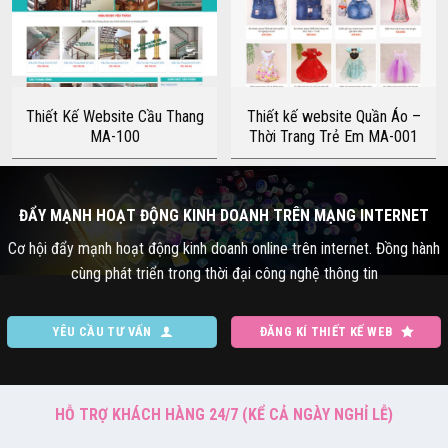
Thiết Kế Website Cầu Thang
Thiết kế website Quần Áo –
MA-100
Thời Trang Trẻ Em MA-001
ĐẨY MẠNH HOẠT ĐỘNG KINH DOANH TRÊN MẠNG INTERNET
Cơ hội đẩy mạnh hoạt động kinh doanh online trên internet. Đồng hành
cùng phát triển trong thời đại công nghệ thông tin
YÊU CẦU TƯ VẤN
ĐĂNG KÍ THIẾT KẾ WEB
HỖ TRỢ KHÁCH HÀNG 24/7 (KỂ CẢ NGÀY NGHỈ LỄ)