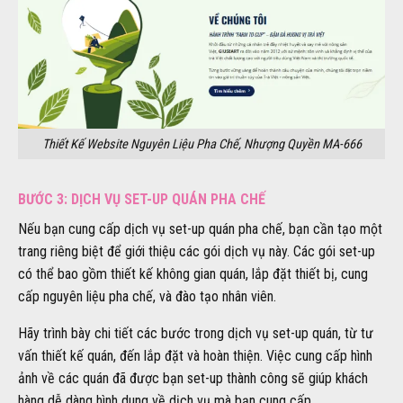
Thiết Kế Website Nguyên Liệu Pha Chế, Nhượng Quyền MA-666
BƯỚC 3: DỊCH VỤ SET-UP QUÁN PHA CHẾ
Nếu bạn cung cấp dịch vụ set-up quán pha chế, bạn cần tạo một
trang riêng biệt để giới thiệu các gói dịch vụ này. Các gói set-up
có thể bao gồm thiết kế không gian quán, lắp đặt thiết bị, cung
cấp nguyên liệu pha chế, và đào tạo nhân viên.
Hãy trình bày chi tiết các bước trong dịch vụ set-up quán, từ tư
vấn thiết kế quán, đến lắp đặt và hoàn thiện. Việc cung cấp hình
ảnh về các quán đã được bạn set-up thành công sẽ giúp khách
hàng dễ dàng hình dung về dịch vụ mà bạn cung cấp.