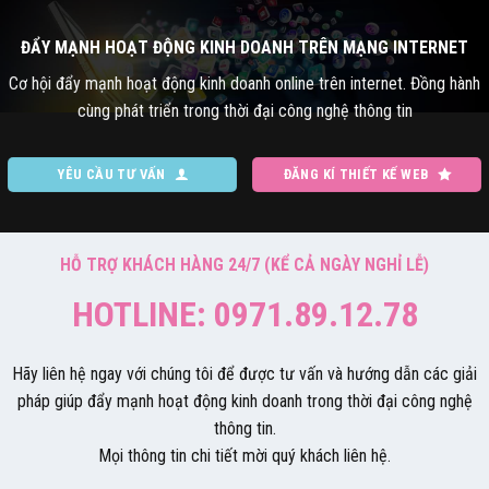
ĐẨY MẠNH HOẠT ĐỘNG KINH DOANH TRÊN MẠNG INTERNET
Cơ hội đẩy mạnh hoạt động kinh doanh online trên internet. Đồng hành
cùng phát triển trong thời đại công nghệ thông tin
YÊU CẦU TƯ VẤN
ĐĂNG KÍ THIẾT KẾ WEB
HỖ TRỢ KHÁCH HÀNG 24/7 (KỂ CẢ NGÀY NGHỈ LỄ)
HOTLINE: 0971.89.12.78
Hãy liên hệ ngay với chúng tôi để được tư vấn và hướng dẫn các giải
pháp giúp đẩy mạnh hoạt động kinh doanh trong thời đại công nghệ
thông tin.
Mọi thông tin chi tiết mời quý khách liên hệ.