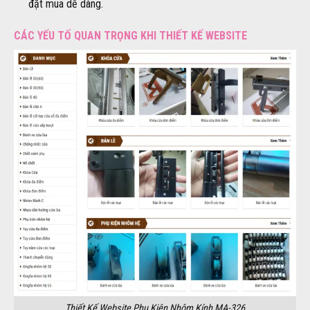
đặt mua dễ dàng.
CÁC YẾU TỐ QUAN TRỌNG KHI THIẾT KẾ WEBSITE
Thiết Kế Website Phụ Kiện Nhôm Kính MA-326