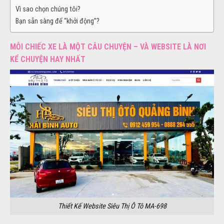
Vì sao chọn chúng tôi?
Bạn sẵn sàng để “khởi động”?
MỖI CHIẾC XE LÀ MỘT CÂU CHUYỆN – VÀ WEBSITE LÀ NƠI
KỂ CHUYỆN HAY NHẤT
Thiết Kế Website Siêu Thị Ô Tô MA-698