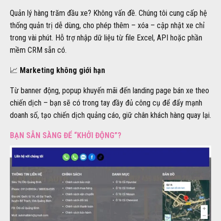
Quản lý hàng trăm đầu xe? Không vấn đề. Chúng tôi cung cấp hệ
thống quản trị dễ dùng, cho phép thêm – xóa – cập nhật xe chỉ
trong vài phút. Hỗ trợ nhập dữ liệu từ file Excel, API hoặc phần
mềm CRM sẵn có.
📈
Marketing không giới hạn
Từ banner động, popup khuyến mãi đến landing page bán xe theo
chiến dịch – bạn sẽ có trong tay đầy đủ công cụ để đẩy mạnh
doanh số, tạo chiến dịch quảng cáo, giữ chân khách hàng quay lại.
BẠN SẴN SÀNG ĐỂ “KHỞI ĐỘNG”?