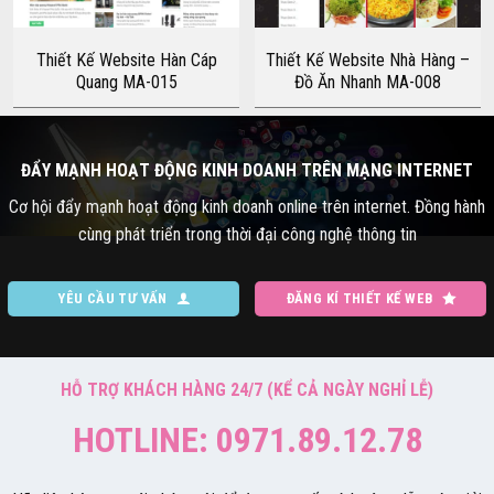
Thiết Kế Website Hàn Cáp
Thiết Kế Website Nhà Hàng –
Quang MA-015
Đồ Ăn Nhanh MA-008
ĐẨY MẠNH HOẠT ĐỘNG KINH DOANH TRÊN MẠNG INTERNET
Cơ hội đẩy mạnh hoạt động kinh doanh online trên internet. Đồng hành
cùng phát triển trong thời đại công nghệ thông tin
YÊU CẦU TƯ VẤN
ĐĂNG KÍ THIẾT KẾ WEB
HỖ TRỢ KHÁCH HÀNG 24/7 (KỂ CẢ NGÀY NGHỈ LỄ)
HOTLINE: 0971.89.12.78