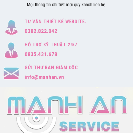
Mọi thông tin chi tiết mời quý khách liên hệ.
TƯ VẤN THIẾT KẾ WEBSITE.
0382.822.042
HỖ TRỢ KỸ THUẬT 24/7
0835.431.678
GỬI THƯ BAN GIÁM ĐỐC
info@manhan.vn