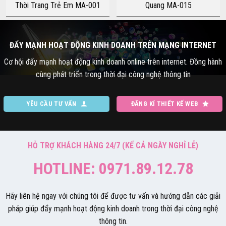
Thời Trang Trẻ Em MA-001
Quang MA-015
ĐẨY MẠNH HOẠT ĐỘNG KINH DOANH TRÊN MẠNG INTERNET
Cơ hội đẩy mạnh hoạt động kinh doanh online trên internet. Đồng hành
cùng phát triển trong thời đại công nghệ thông tin
YÊU CẦU TƯ VẤN
ĐĂNG KÍ THIẾT KẾ WEB
HỖ TRỢ KHÁCH HÀNG 24/7 (KỂ CẢ NGÀY NGHỈ LỄ)
HOTLINE: 0971.89.12.78
Hãy liên hệ ngay với chúng tôi để được tư vấn và hướng dẫn các giải
pháp giúp đẩy mạnh hoạt động kinh doanh trong thời đại công nghệ
thông tin.