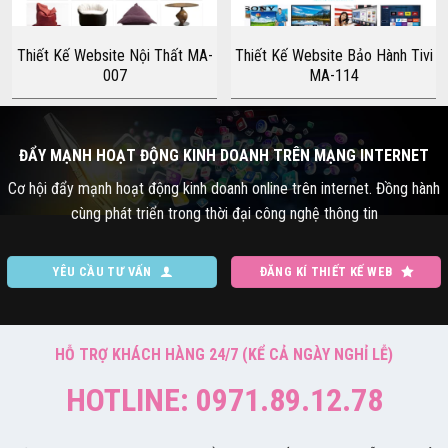
Thiết Kế Website Nội Thất MA-
Thiết Kế Website Bảo Hành Tivi
007
MA-114
ĐẨY MẠNH HOẠT ĐỘNG KINH DOANH TRÊN MẠNG INTERNET
Cơ hội đẩy mạnh hoạt động kinh doanh online trên internet. Đồng hành
cùng phát triển trong thời đại công nghệ thông tin
YÊU CẦU TƯ VẤN
ĐĂNG KÍ THIẾT KẾ WEB
HỖ TRỢ KHÁCH HÀNG 24/7 (KỂ CẢ NGÀY NGHỈ LỄ)
HOTLINE: 0971.89.12.78