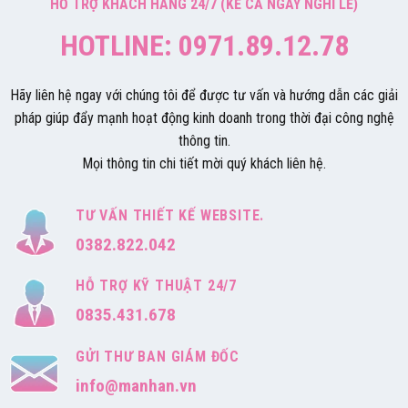
HỖ TRỢ KHÁCH HÀNG 24/7 (KỂ CẢ NGÀY NGHỈ LỄ)
HOTLINE: 0971.89.12.78
Hãy liên hệ ngay với chúng tôi để được tư vấn và hướng dẫn các giải
pháp giúp đẩy mạnh hoạt động kinh doanh trong thời đại công nghệ
thông tin.
Mọi thông tin chi tiết mời quý khách liên hệ.
TƯ VẤN THIẾT KẾ WEBSITE.
0382.822.042
HỖ TRỢ KỸ THUẬT 24/7
0835.431.678
GỬI THƯ BAN GIÁM ĐỐC
info@manhan.vn