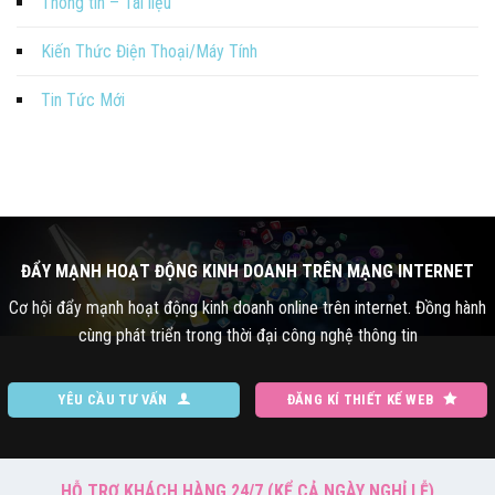
Thông tin – Tài liệu
Kiến Thức Điện Thoại/Máy Tính
Tin Tức Mới
ĐẨY MẠNH HOẠT ĐỘNG KINH DOANH TRÊN MẠNG INTERNET
Cơ hội đẩy mạnh hoạt động kinh doanh online trên internet. Đồng hành
cùng phát triển trong thời đại công nghệ thông tin
YÊU CẦU TƯ VẤN
ĐĂNG KÍ THIẾT KẾ WEB
HỖ TRỢ KHÁCH HÀNG 24/7 (KỂ CẢ NGÀY NGHỈ LỄ)