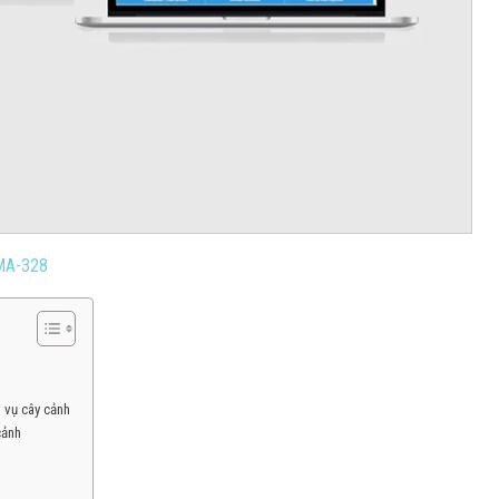
MA-328
 vụ cây cảnh
cảnh