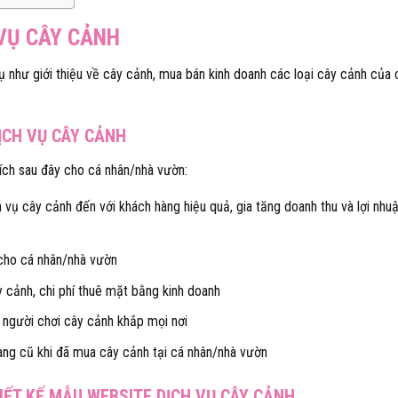
 VỤ CÂY CẢNH
 như giới thiệu về cây cảnh, mua bán kinh doanh các loại cây cảnh của 
DỊCH VỤ CÂY CẢNH
ích sau đây cho cá nhân/nhà vườn:
vụ cây cảnh đến với khách hàng hiệu quả, gia tăng doanh thu và lợi nhu
 cho cá nhân/nhà vườn
ây cảnh, chi phí thuê mặt bằng kinh doanh
 người chơi cây cảnh khắp mọi nơi
àng cũ khi đã mua cây cảnh tại cá nhân/nhà vườn
IẾT KẾ MẪU WEBSITE DỊCH VỤ CÂY CẢNH