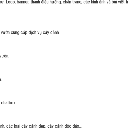
ư: Logo, banner, thanh điều hướng, chân trang, các hình ảnh và bài viết 
hà vườn cung cấp dịch vụ cây cảnh.
vườn.
.
, chatbox.
nh, các loại cây cảnh đẹp, cây cảnh độc đáo…