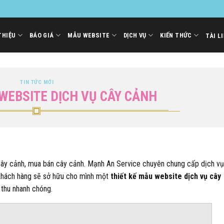
THIỆU
BÁO GIÁ
MẪU WEBSITE
DỊCH VỤ
KIẾN THỨC
TÀI L
TIN TỨC MỚI
 WEBSITE DỊCH VỤ CÂY CẢNH
 cây cảnh, mua bán cây cảnh. Mạnh An Service chuyên chung cấp dịch vụ 
hách hàng sẽ sở hữu cho mình một
thiết kế mẫu website dịch vụ cây
 thu nhanh chóng.