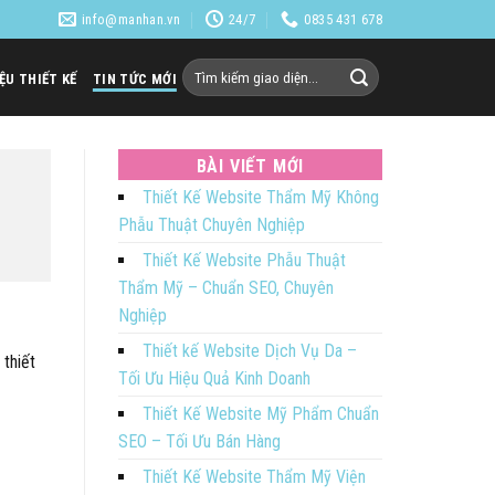
info@manhan.vn
24/7
0835 431 678
Tìm
IỆU THIẾT KẾ
TIN TỨC MỚI
kiếm:
BÀI VIẾT MỚI
Thiết Kế Website Thẩm Mỹ Không
Phẫu Thuật Chuyên Nghiệp
Thiết Kế Website Phẫu Thuật
Thẩm Mỹ – Chuẩn SEO, Chuyên
Nghiệp
Thiết kế Website Dịch Vụ Da –
thiết
Tối Ưu Hiệu Quả Kinh Doanh
Thiết Kế Website Mỹ Phẩm Chuẩn
SEO – Tối Ưu Bán Hàng
Thiết Kế Website Thẩm Mỹ Viện