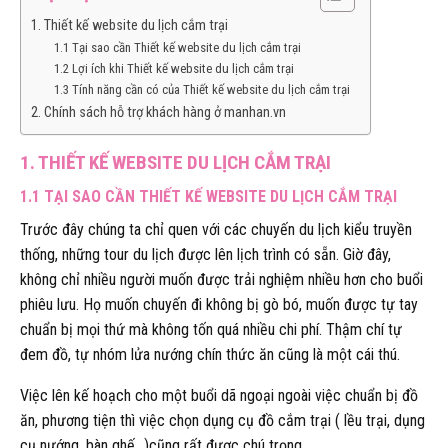
1. Thiết kế website du lịch cắm trại
​​​​​​​1.1 Tại sao cần Thiết kế website du lịch cắm trại
1.2 Lợi ích khi Thiết kế website du lịch cắm trại
1.3 Tính năng cần có của Thiết kế website du lịch cắm trại
2. Chính sách hỗ trợ khách hàng ở manhan.vn
1. THIẾT KẾ WEBSITE DU LỊCH CẮM TRẠI
​​​​​​​1.1 TẠI SAO CẦN THIẾT KẾ WEBSITE DU LỊCH CẮM TRẠI
Trước đây chúng ta chỉ quen với các chuyến du lịch kiểu truyền
thống, những tour du lịch được lên lịch trình có sẵn. Giờ đây,
không chỉ nhiều người muốn được trải nghiệm nhiều hơn cho buổi
phiêu lưu. Họ muốn chuyến đi không bị gò bó, muốn được tự tay
chuẩn bị mọi thứ mà không tốn quá nhiều chi phí. Thậm chí tự
đem đồ, tự nhóm lửa nướng chín thức ăn cũng là một cái thú.
Việc lên kế hoạch cho một buổi dã ngoại ngoài việc chuẩn bị đồ
ăn, phương tiện thì việc chọn dụng cụ đồ cắm trại ( lều trại, dụng
cụ nướng, bàn ghế…)cũng rất được chú trọng.