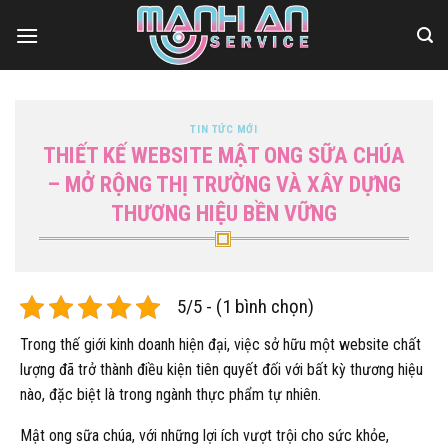
Bỏ
qua
nội
dung
TIN TỨC MỚI
THIẾT KẾ WEBSITE MẬT ONG SỮA CHÚA
– MỞ RỘNG THỊ TRƯỜNG VÀ XÂY DỰNG
THƯƠNG HIỆU BỀN VỮNG
5/5 - (1 bình chọn)
Trong thế giới kinh doanh hiện đại, việc sở hữu một website chất
lượng đã trở thành điều kiện tiên quyết đối với bất kỳ thương hiệu
nào, đặc biệt là trong ngành thực phẩm tự nhiên.
Mật ong sữa chúa, với những lợi ích vượt trội cho sức khỏe,