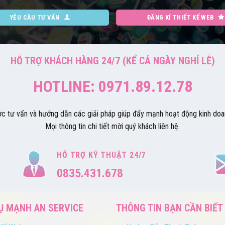
YÊU CẦU TƯ VẤN
ĐĂNG KÍ THIẾT KẾ WEB
HỖ TRỢ KHÁCH HÀNG 24/7 (KỂ CẢ NGÀY NGHỈ LỄ)
HOTLINE: 0971.89.12.78
ợc tư vấn và hướng dẫn các giải pháp giúp đẩy mạnh hoạt động kinh doan
Mọi thông tin chi tiết mời quý khách liên hệ.
HỖ TRỢ KỸ THUẬT 24/7
0835.431.678
Ụ MẠNH AN SERVICE
THÔNG TIN BẠN CẦN BIẾT