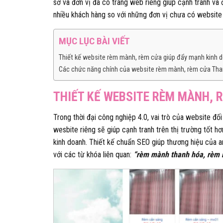
sở và đơn vị đã có trang web riêng giúp cạnh tranh và
nhiều khách hàng so với những đơn vị chưa có website 
MỤC LỤC BÀI VIẾT
Thiết kế website rèm mành, rèm cửa giúp đẩy mạnh kinh 
Các chức năng chính của website rèm mành, rèm cửa Th
THIẾT KẾ WEBSITE RÈM MÀNH, 
Trong thời đại công nghiệp 4.0, vai trò của website đố
wesbite riêng sẽ giúp cạnh tranh trên thị trường tốt h
kinh doanh. Thiết kế chuẩn SEO giúp thương hiệu của a
với các từ khóa liên quan:
“rèm mành thanh hóa, rèm 