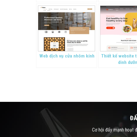
Web dịch vụ cửa nhôm kính
Thiết kế website 
dinh dưỡ
ĐẨ
Cơ hội đẩy mạnh hoạt độ