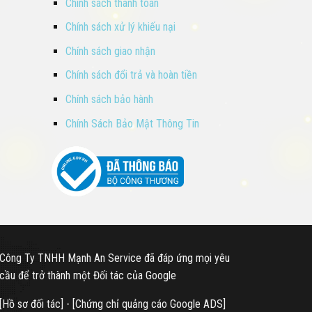
Chính sách thanh toán
Chính sách xử lý khiếu nại
Chính sách giao nhận
Chính sách đổi trả và hoàn tiền
Chính sách bảo hành
Chính Sách Bảo Mật Thông Tin
Công Ty TNHH Mạnh An Service đã đáp ứng mọi yêu
cầu để trở thành một Đối tác của Google
[
Hồ sơ đối tác
] - [
Chứng chỉ quảng cáo Google ADS
]