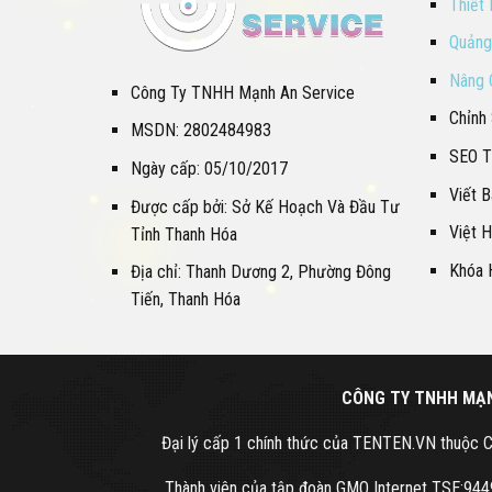
Thiết
Quảng
Nâng 
Công Ty TNHH Mạnh An Service
Chỉnh
MSDN: 2802484983
SEO T
Ngày cấp: 05/10/2017
Viết 
Được cấp bởi: Sở Kế Hoạch Và Đầu Tư
Việt 
Tỉnh Thanh Hóa
Khóa 
Địa chỉ: Thanh Dương 2, Phường Đông
Tiến, Thanh Hóa
CÔNG TY TNHH MẠN
Đại lý cấp 1 chính thức của TENTEN.VN thuộ
Thành viên của tập đoàn GMO Internet TSE:9449