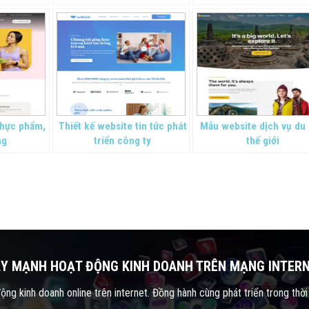
thực phẩm,
Thiết kế website tin tức phát
Mẫu website dịch vụ du 
ng
triển công ty
thế giới
Y MẠNH HOẠT ĐỘNG KINH DOANH TRÊN MẠNG INTER
ng kinh doanh online trên internet. Đồng hành cùng phát triển trong thời