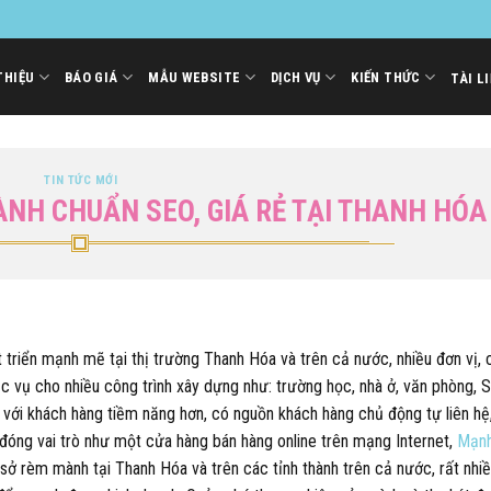
THIỆU
BÁO GIÁ
MẪU WEBSITE
DỊCH VỤ
KIẾN THỨC
TÀI L
TIN TỨC MỚI
ÀNH CHUẨN SEO, GIÁ RẺ TẠI THANH HÓA
t triển mạnh mẽ tại thị trường Thanh Hóa và trên cả nước, nhiều đơn vị,
ục vụ cho nhiều công trình xây dựng như: trường học, nhà ở, văn phòng, 
 với khách hàng tiềm năng hơn, có nguồn khách hàng chủ động tự liên hệ
 đóng vai trò như một cửa hàng bán hàng online trên mạng Internet,
Mạnh
 sở rèm mành tại Thanh Hóa và trên các tỉnh thành trên cả nước, rất nhi