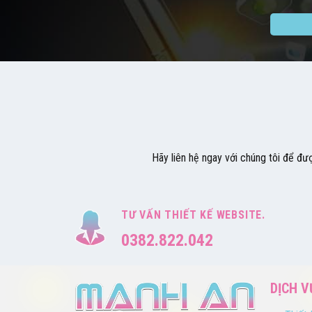
Hãy liên hệ ngay với chúng tôi để đư
TƯ VẤN THIẾT KẾ WEBSITE.
0382.822.042
DỊCH V