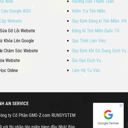
 Kế Web
Hướng Dẫn Thanh Toán
 Cáo Google ADS
Kiểm Tra Tên Miền
Cấp Website
Quy Định Đăng kí Tên Miền .VN
 Sửa Gỡ Lỗi Website
Đăng Kí Tên Miền Quốc Tế
ừ Khóa Lên Google
Quy Trình Làm Việc
Bài Chăm Sóc Website
Quy Định Khi Sử Dụng Dịch Vụ
Hóa Website
Gia Hạn Dịch Vụ
Học Online
Liên Hệ Tư Vấn
H AN SERVICE
c Công ty Cổ Phần GMO-Z.com RUNSYSTEM
 với thị phần tên miền hàng đầu Nhật Bản