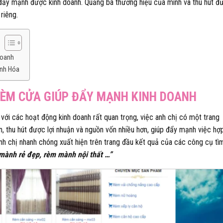
 đẩy mạnh được kinh doanh. Quảng bá thương hiệu của mình và thu hút đ
riêng.
doanh
anh Hóa
RÈM CỬA GIÚP ĐẨY MẠNH KINH DOANH
i với các hoạt động kinh doanh rất quan trọng, việc anh chị có một trang
ơn, thu hút được lợi nhuận và nguồn vốn nhiều hơn, giúp đẩy mạnh việc hợ
nh chị nhanh chóng xuất hiện trên trang đầu kết quả của các công cụ tì
mành rẻ đẹp, rèm mành nội thất …”