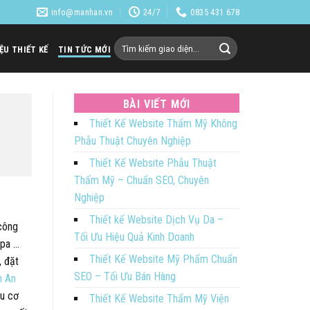
info@manhan.vn
24/7
0835 431 678
Tìm
IỆU THIẾT KẾ
TIN TỨC MỚI
kiếm:
BÀI VIẾT MỚI
Thiết Kế Website Thẩm Mỹ Không
Phẫu Thuật Chuyên Nghiệp
Thiết Kế Website Phẫu Thuật
Thẩm Mỹ – Chuẩn SEO, Chuyên
Nghiệp
Thiết kế Website Dịch Vụ Da –
 công
Tối Ưu Hiệu Quả Kinh Doanh
Spa …
Thiết Kế Website Mỹ Phẩm Chuẩn
, đặt
SEO – Tối Ưu Bán Hàng
 An
ều cơ
Thiết Kế Website Thẩm Mỹ Viện