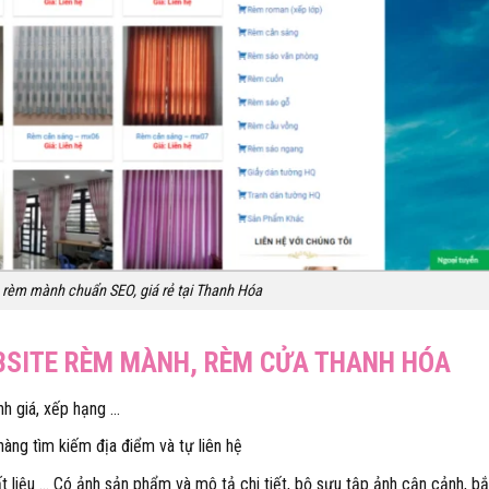
e rèm mành chuẩn SEO, giá rẻ tại Thanh Hóa
BSITE RÈM MÀNH, RÈM CỬA THANH HÓA
nh giá, xếp hạng …
 hàng tìm kiếm địa điểm và tự liên hệ
t liệu … Có ảnh sản phẩm và mô tả chi tiết, bộ sưu tập ảnh cận cảnh, b