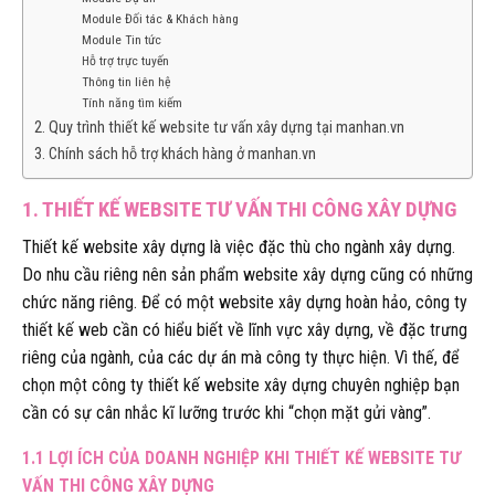
Module Đối tác & Khách hàng
Module Tin tức
Hỗ trợ trực tuyến
Thông tin liên hệ
Tính năng tìm kiếm
2. Quy trình thiết kế website tư vấn xây dựng tại manhan.vn
3. Chính sách hỗ trợ khách hàng ở manhan.vn
1. THIẾT KẾ WEBSITE TƯ VẤN THI CÔNG XÂY DỰNG
Thiết kế website xây dựng là việc đặc thù cho ngành xây dựng.
Do nhu cầu riêng nên sản phẩm website xây dựng cũng có những
chức năng riêng. Để có một website xây dựng hoàn hảo, công ty
thiết kế web cần có hiểu biết về lĩnh vực xây dựng, về đặc trưng
riêng của ngành, của các dự án mà công ty thực hiện. Vì thế, để
chọn một công ty thiết kế website xây dựng chuyên nghiệp bạn
cần có sự cân nhắc kĩ lưỡng trước khi “chọn mặt gửi vàng”.
1.1 LỢI ÍCH CỦA DOANH NGHIỆP KHI THIẾT KẾ WEBSITE TƯ
VẤN THI CÔNG XÂY DỰNG