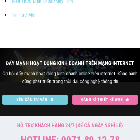
Kiến Thức Điện Thoại/Máy Tính
Tin Tức Mới
ĐẨY MẠNH HOẠT ĐỘNG KINH DOANH TRÊN MẠNG INTERNET
Cơ hội đẩy mạnh hoạt động kinh doanh online trên internet. Đồng hành
cùng phát triển trong thời đại công nghệ thông tin
YÊU CẦU TƯ VẤN
ĐĂNG KÍ THIẾT KẾ WEB
HỖ TRỢ KHÁCH HÀNG 24/7 (KỂ CẢ NGÀY NGHỈ LỄ)
HOTLINE: 0971.89.12.78