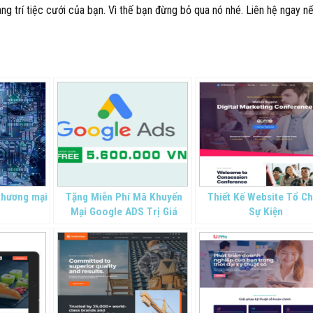
ang trí tiệc cưới của bạn. Vì thế bạn đừng bỏ qua nó nhé. Liên hệ ngay n
 thương mại
Tặng Miễn Phí Mã Khuyến
Thiết Kế Website Tổ C
Mại Google ADS Trị Giá
Sự Kiện
5.600.000 VND