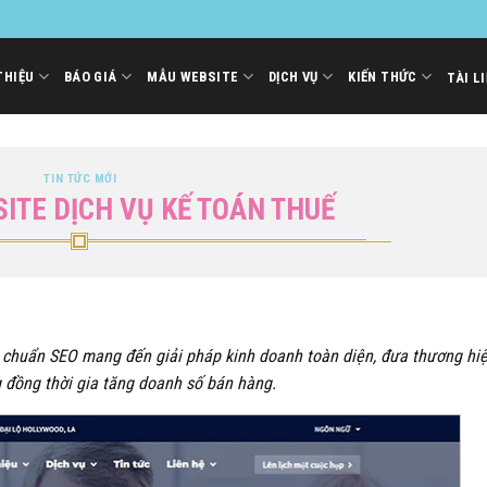
THIỆU
BÁO GIÁ
MẪU WEBSITE
DỊCH VỤ
KIẾN THỨC
TÀI L
TIN TỨC MỚI
SITE DỊCH VỤ KẾ TOÁN THUẾ
p chuẩn SEO mang đến giải pháp kinh doanh toàn diện, đưa thương hi
 đồng thời gia tăng doanh số bán hàng.