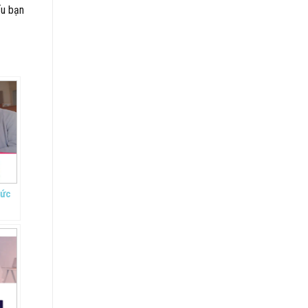
ếu bạn
hức