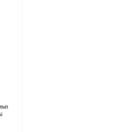
thiết
sử