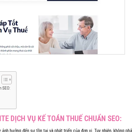
ẩn SEO:
SITE DỊCH VỤ KẾ TOÁN THUẾ CHUẨN SEO:
ảnh hưởng đến sự tồn tại và phát triển của đơn vị. Tuy nhiên, không phả