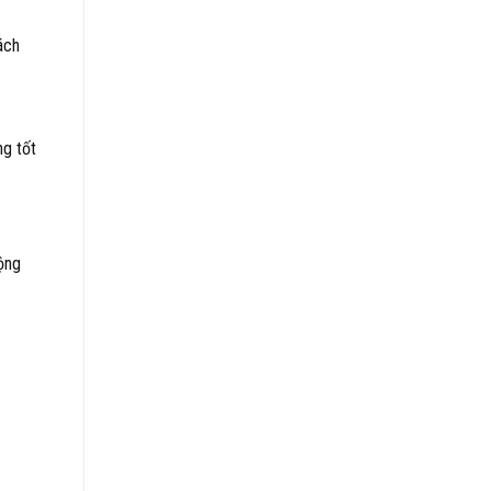
ách
ng tốt
động