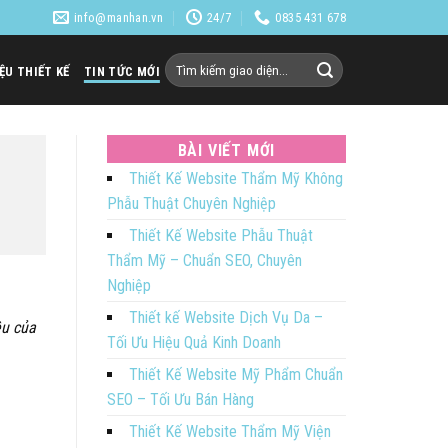
info@manhan.vn
24/7
0835 431 678
Tìm
IỆU THIẾT KẾ
TIN TỨC MỚI
kiếm:
BÀI VIẾT MỚI
Thiết Kế Website Thẩm Mỹ Không
Phẫu Thuật Chuyên Nghiệp
Thiết Kế Website Phẫu Thuật
Thẩm Mỹ – Chuẩn SEO, Chuyên
Nghiệp
Thiết kế Website Dịch Vụ Da –
ệu của
Tối Ưu Hiệu Quả Kinh Doanh
Thiết Kế Website Mỹ Phẩm Chuẩn
SEO – Tối Ưu Bán Hàng
Thiết Kế Website Thẩm Mỹ Viện