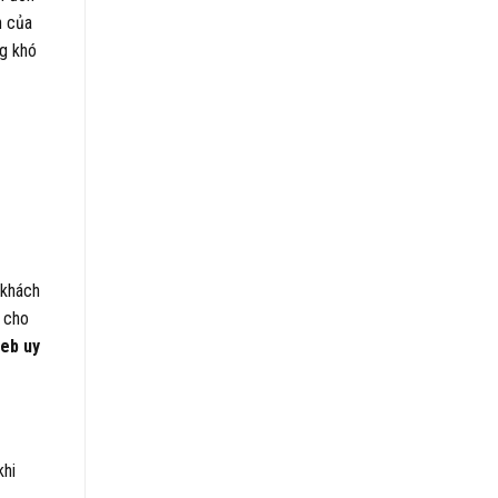
n của
ng khó
 khách
g cho
web uy
khi