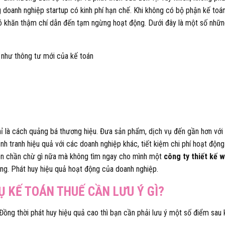
g doanh nghiệp startup có kinh phí hạn chế. Khi không có bộ phận kế toá
hó khăn thậm chí dẫn đến tạm ngừng hoạt động. Dưới đây là một số nhữ
như thông tư mới của kế toán
ỉ là cách quảng bá thương hiệu. Đưa sản phẩm, dịch vụ đến gần hơn với
h tranh hiệu quả với các doanh nghiệp khác, tiết kiệm chi phí hoạt độn
 còn chần chừ gì nữa mà không tìm ngay cho mình một
công ty thiết kế 
g. Phát huy hiệu quả hoạt động của doanh nghiệp.
VỤ KẾ TOÁN THUẾ CẦN LƯU Ý GÌ?
Đồng thời phát huy hiệu quả cao thì bạn cần phải lưu ý một số điểm sau 