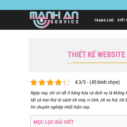
Bỏ
qua
nội
GIỚI 
TRANG CHỦ
dung
THIẾT KẾ WEBSIT
4.3/5 - (45 bình chọn)
Ngày nay, chỉ có rất ít hàng hóa và dịch vụ là khôn
tất cả mọi thứ từ sách tới máy vi tính, tới xe hơi, t
tín chuyên nghiệp nhất hiện nay.
MỤC LỤC BÀI VIẾT