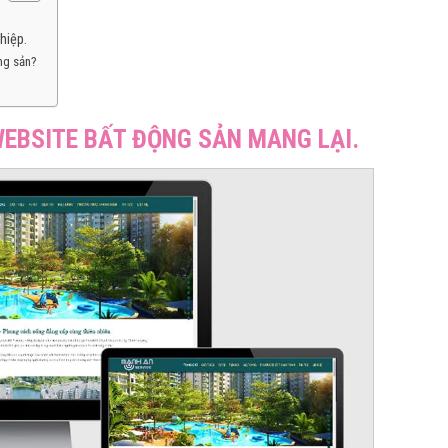
hiệp.
ng sản?
 WEBSITE BẤT ĐỘNG SẢN MANG LẠI.