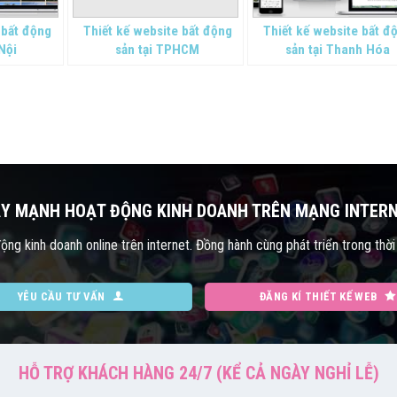
 bất động
Thiết kế website bất động
Thiết kế website bất đ
 Nội
sản tại TPHCM
sản tại Thanh Hóa
Y MẠNH HOẠT ĐỘNG KINH DOANH TRÊN MẠNG INTER
ng kinh doanh online trên internet. Đồng hành cùng phát triển trong thời
YÊU CẦU TƯ VẤN
ĐĂNG KÍ THIẾT KẾ WEB
HỖ TRỢ KHÁCH HÀNG 24/7 (KỂ CẢ NGÀY NGHỈ LỄ)