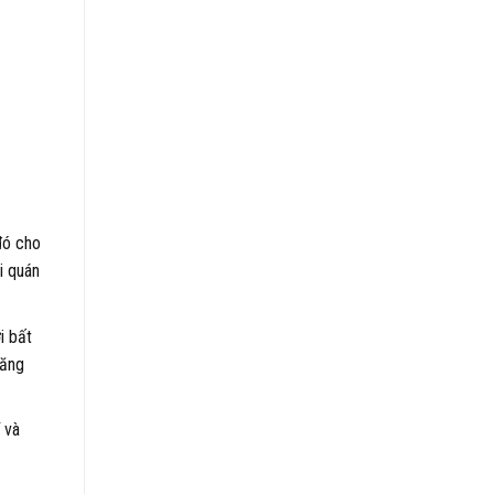
đó cho
i quán
i bất
tăng
 và