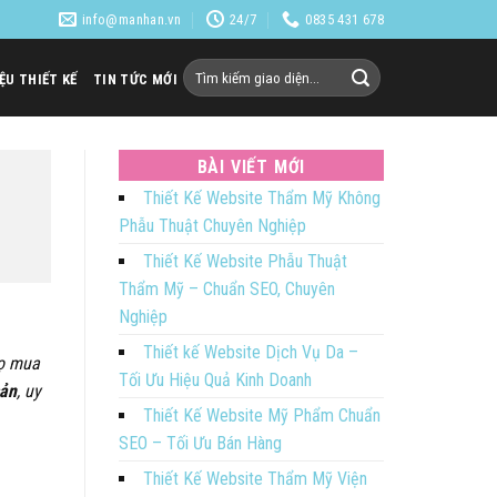
info@manhan.vn
24/7
0835 431 678
Tìm
IỆU THIẾT KẾ
TIN TỨC MỚI
kiếm:
BÀI VIẾT MỚI
Thiết Kế Website Thẩm Mỹ Không
Phẫu Thuật Chuyên Nghiệp
Thiết Kế Website Phẫu Thuật
Thẩm Mỹ – Chuẩn SEO, Chuyên
Nghiệp
Thiết kế Website Dịch Vụ Da –
họ mua
Tối Ưu Hiệu Quả Kinh Doanh
sản
, uy
Thiết Kế Website Mỹ Phẩm Chuẩn
SEO – Tối Ưu Bán Hàng
Thiết Kế Website Thẩm Mỹ Viện