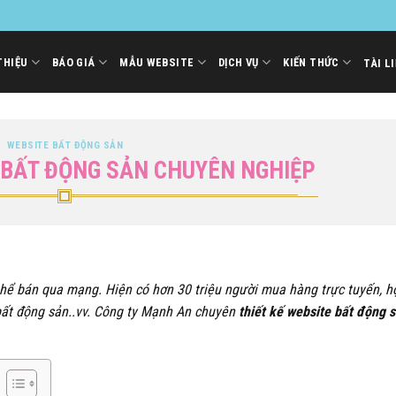
THIỆU
BÁO GIÁ
MẪU WEBSITE
DỊCH VỤ
KIẾN THỨC
TÀI L
WEBSITE BẤT ĐỘNG SẢN
E BẤT ĐỘNG SẢN CHUYÊN NGHIỆP
g thể bán qua mạng. Hiện có hơn 30 triệu người mua hàng trực tuyến, 
ới bất động sản..vv. Công ty Mạnh An chuyên
thiết kế website bất động 