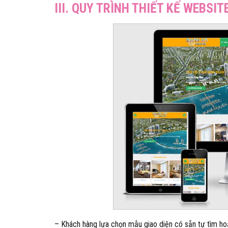
III. QUY TRÌNH THIẾT KẾ WEBSI
– Khách hàng lựa chọn mẫu giao diện có sẵn tự tìm hoặ