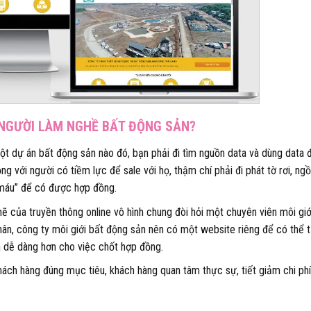
À NGƯỜI LÀM NGHỀ BẤT ĐỘNG SẢN?
ột dự án bất động sản nào đó, bạn phải đi tìm nguồn data và dùng data 
ng với người có tiềm lực để sale với họ, thậm chí phải đi phát tờ rơi, ngồ
 “máu” để có được hợp đồng.
ẽ của truyền thông online vô hình chung đòi hỏi một chuyên viên môi giớ
hân, công ty môi giới bất động sản nên có một website riêng để có thể 
 dễ dàng hơn cho việc chốt hợp đồng.
ách hàng đúng mục tiêu, khách hàng quan tâm thực sự, tiết giảm chi phí