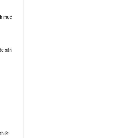
anh mục
các sản
thiết