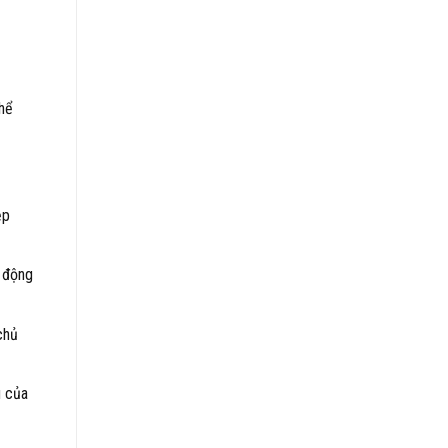
thể
ệp
t động
chủ
u của