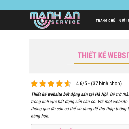
Bỏ
qua
nội
GIỚI 
TRANG CHỦ
dung
THIẾT KẾ WEBSI
4.6/5 - (37 bình chọn)
Thiết kế website bất động sản tại Hà Nội
. Đã trở th
trong lĩnh vực bất động sản cần có. Với một websit
thông qua đó còn có thể sử dụng để thu thập thông 
hàng hơn.