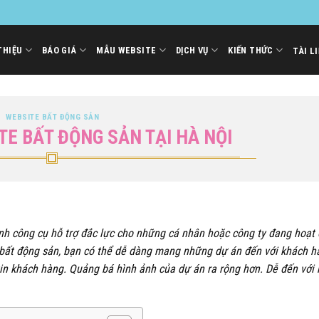
THIỆU
BÁO GIÁ
MẪU WEBSITE
DỊCH VỤ
KIẾN THỨC
TÀI L
WEBSITE BẤT ĐỘNG SẢN
TE BẤT ĐỘNG SẢN TẠI HÀ NỘI
ành công cụ hỗ trợ đắc lực cho những cá nhân hoặc công ty đang hoạt
e bất động sản, bạn có thể dễ dàng mang những dự án đến với khách h
tin khách hàng. Quảng bá hình ảnh của dự án ra rộng hơn. Dễ đến với