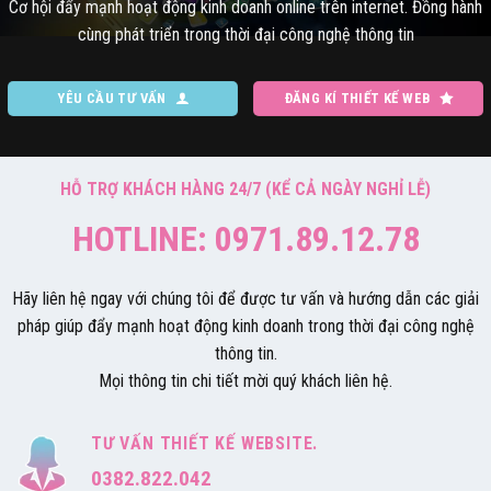
Cơ hội đẩy mạnh hoạt động kinh doanh online trên internet. Đồng hành
cùng phát triển trong thời đại công nghệ thông tin
YÊU CẦU TƯ VẤN
ĐĂNG KÍ THIẾT KẾ WEB
HỖ TRỢ KHÁCH HÀNG 24/7 (KỂ CẢ NGÀY NGHỈ LỄ)
HOTLINE: 0971.89.12.78
Hãy liên hệ ngay với chúng tôi để được tư vấn và hướng dẫn các giải
pháp giúp đẩy mạnh hoạt động kinh doanh trong thời đại công nghệ
thông tin.
Mọi thông tin chi tiết mời quý khách liên hệ.
TƯ VẤN THIẾT KẾ WEBSITE.
0382.822.042