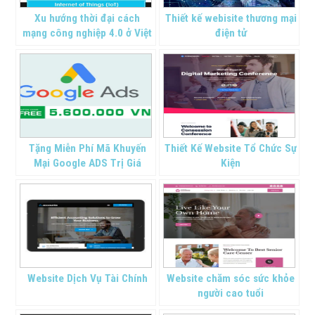
Xu hướng thời đại cách
Thiết kế webisite thương mại
mạng công nghiệp 4.0 ở Việt
điện tử
Nam
Tặng Miễn Phí Mã Khuyến
Thiết Kế Website Tổ Chức Sự
Mại Google ADS Trị Giá
Kiện
5.600.000 VND
Website Dịch Vụ Tài Chính
Website chăm sóc sức khỏe
người cao tuổi