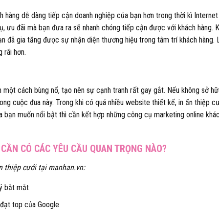
 hàng dễ dàng tiếp cận doanh nghiệp của bạn hơn trong thời kì Internet
vụ, ưu đãi mà bạn đưa ra sẽ nhanh chóng tiếp cận được với khách hàng. 
ạn đã gia tăng được sự nhận diện thương hiệu trong tâm trí khách hàng.
 rãi hơn.
riển một cách bùng nổ, tạo nên sự cạnh tranh rất gay gắt. Nếu không sở hữ
g cuộc đua này. Trong khi có quá nhiều website thiết kế, in ấn thiệp cư
ủa bạn muốn nổi bật thì cần kết hợp những công cụ marketing online khá
ỚI CẦN CÓ CÁC YÊU CẦU QUAN TRỌNG NÀO?
in thiệp cưới tại manhan.vn:
ý bắt mắt
à đạt top của Google