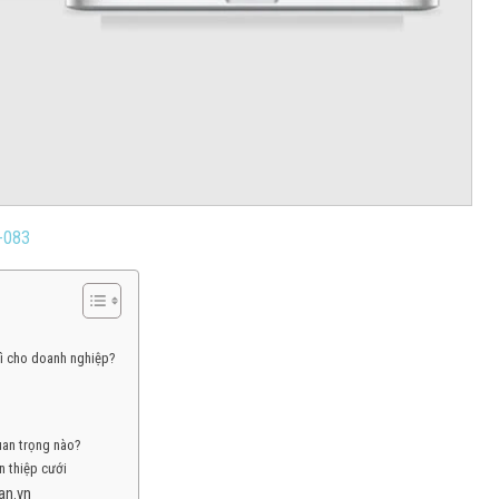
-083
 gì cho doanh nghiệp?
uan trọng nào?
n thiệp cưới
han.vn