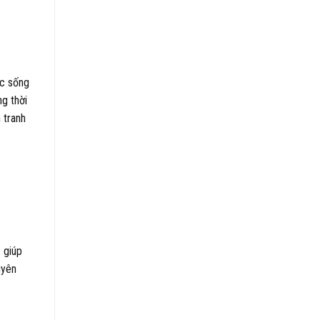
ộc sống
ng thời
 tranh
 giúp
uyên