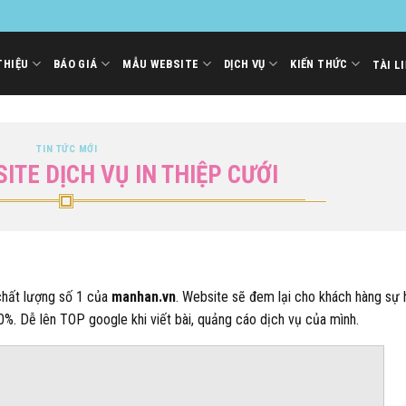
THIỆU
BÁO GIÁ
MẪU WEBSITE
DỊCH VỤ
KIẾN THỨC
TÀI L
TIN TỨC MỚI
SITE DỊCH VỤ IN THIỆP CƯỚI
 chất lượng số 1 của
manhan.vn
. Website sẽ đem lại cho khách hàng sự 
0%. Dễ lên TOP google khi viết bài, quảng cáo dịch vụ của mình.