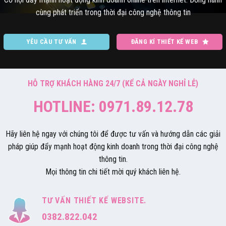
cùng phát triển trong thời đại công nghệ thông tin
YÊU CẦU TƯ VẤN
ĐĂNG KÍ THIẾT KẾ WEB
HỖ TRỢ KHÁCH HÀNG 24/7 (KỂ CẢ NGÀY NGHỈ LỄ)
HOTLINE: 0971.89.12.78
Hãy liên hệ ngay với chúng tôi để được tư vấn và hướng dẫn các giải
pháp giúp đẩy mạnh hoạt động kinh doanh trong thời đại công nghệ
thông tin.
Mọi thông tin chi tiết mời quý khách liên hệ.
TƯ VẤN THIẾT KẾ WEBSITE.
0382.822.042