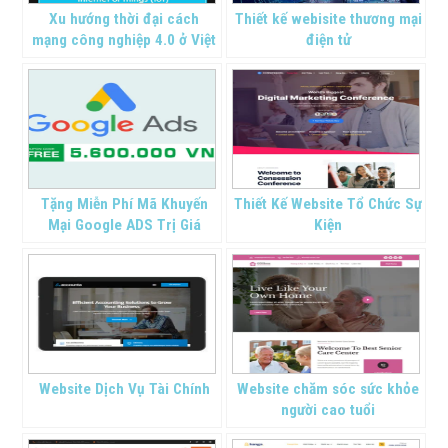
Xu hướng thời đại cách
Thiết kế webisite thương mại
mạng công nghiệp 4.0 ở Việt
điện tử
Nam
Tặng Miễn Phí Mã Khuyến
Thiết Kế Website Tổ Chức Sự
Mại Google ADS Trị Giá
Kiện
5.600.000 VND
Website Dịch Vụ Tài Chính
Website chăm sóc sức khỏe
người cao tuổi