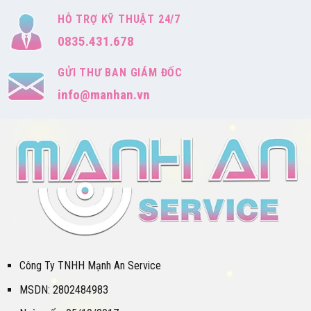
HỖ TRỢ KỸ THUẬT 24/7
0835.431.678
GỬI THƯ BAN GIÁM ĐỐC
info@manhan.vn
Công Ty TNHH Mạnh An Service
MSDN: 2802484983