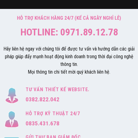
HỖ TRỢ KHÁCH HÀNG 24/7 (KỂ CẢ NGÀY NGHỈ LỄ)
HOTLINE: 0971.89.12.78
Hãy liên hệ ngay với chúng tôi để được tư vấn và hướng dẫn các giải
pháp giúp đẩy mạnh hoạt động kinh doanh trong thời đại công nghệ
thông tin.
Mọi thông tin chi tiết mời quý khách liên hệ.
TƯ VẤN THIẾT KẾ WEBSITE.
0382.822.042
HỖ TRỢ KỸ THUẬT 24/7
0835.431.678
GỬI THƯ BAN GIÁM ĐỐC