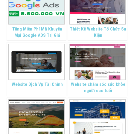
Tặng Miễn Phí Mã Khuyến
Thiết Kế Website Tổ Chức Sự
Mại Google ADS Trị Giá
Kiện
5.600.000 VND
Website Dịch Vụ Tài Chính
Website chăm sóc sức khỏe
người cao tuổi